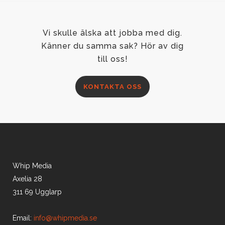
Vi skulle älska att jobba med dig.
Känner du samma sak? Hör av dig
till oss!
KONTAKTA OSS
Whip Media
Axelia 28
311 69 Ugglarp
Email:
info@whipmedia.se