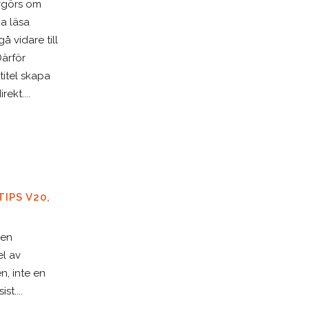
vgörs om
a läsa
gå vidare till
Därför
titel skapa
rekt....
IPS V20,
 en
el av
n, inte en
ist....