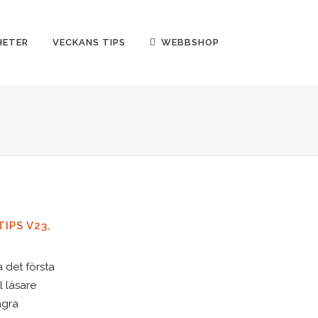
HETER
VECKANS TIPS
WEBBSHOP
IPS V23,
a det första
l läsare
ågra