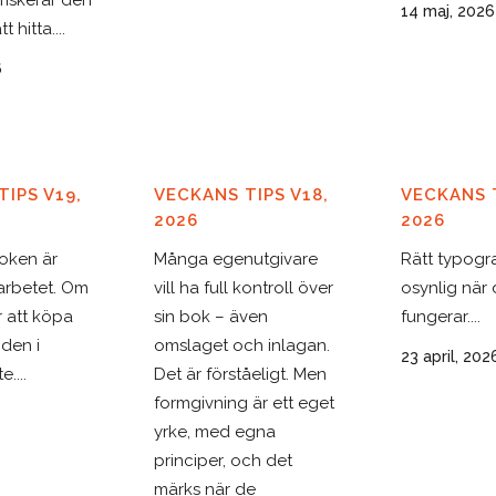
 riskerar den
14 maj, 2026
t hitta....
6
IPS V19,
VECKANS TIPS V18,
VECKANS T
2026
2026
boken är
Många egenutgivare
Rätt typogra
arbetet. Om
vill ha full kontroll över
osynlig när
r att köpa
sin bok – även
fungerar....
 den i
omslaget och inlagan.
23 april, 202
....
Det är förståeligt. Men
NASTE NYHETERNA
VÅRA SENASTE BÖCKER
formgivning är ett eget
6
nspot – en ny
Snabbguide till ChatG
yrke, med egna
esplats för författare
principer, och det
Dekahebdom
 läsare på Bokmässan
märks när de