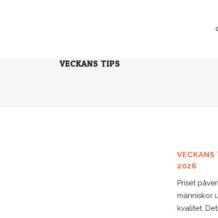
VECKANS TIPS
VECKANS T
2026
Priset påver
människor u
kvalitet. De