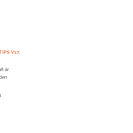
IPS V17,
fi är
 den
6
EN TANKE …
Det finns många skäl att ge ut en
PT
bok. Man vill sprida kunskap, skapa
spänning, hjälpa personer att
utvecklas, höja pulsen, visa upp sin