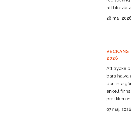
registrering
att bli svår at
28 maj, 202
VECKANS T
2026
Att trycka 
bara halva 
den inte gå
enkelt finns
praktiken inte
SE
Whip Media
Axelia 28
07 maj, 202
Sig
311 69 Ugglarp
möt
och