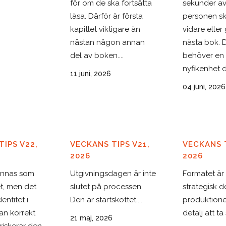
för om de ska fortsätta
sekunder a
läsa. Därför är första
personen sk
kapitlet viktigare än
vidare eller 
nästan någon annan
nästa bok. 
del av boken....
behöver en 
nyfikenhet di
11 juni, 2026
04 juni, 2026
IPS V22,
VECKANS TIPS V21,
VECKANS T
2026
2026
ännas som
Utgivningsdagen är inte
Formatet är
et, men det
slutet på processen.
strategisk d
entitet i
Den är startskottet....
produktione
an korrekt
detalj att ta s
21 maj, 2026