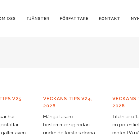
OM OSS
TJÄNSTER
FÖRFATTARE
KONTAKT
NY
IPS V25,
VECKANS TIPS V24,
VECKANS T
2026
2026
kar hur
Många läsare
Titeln är oft
ppfattar
bestämmer sig redan
en potentiel
t gäller även
under de första sidorna
möter. På n