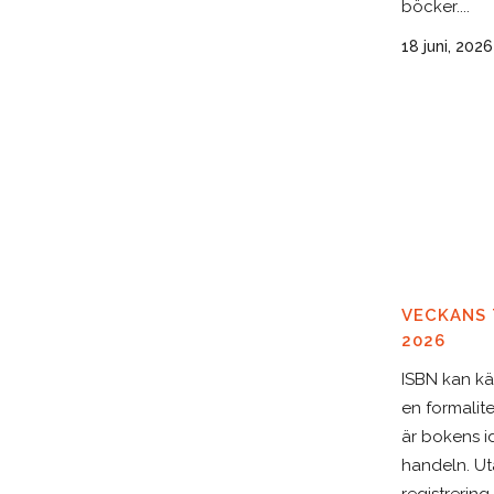
böcker....
18 juni, 2026
VECKANS T
2026
ISBN kan k
en formalit
är bokens id
handeln. Ut