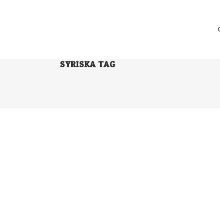
SYRISKA TAG
TVÅ TEOLOGISKA BÖCKER
I dagarna avslutas första delen av ett projekt där
vi hjälper SOKU (Syrisk Ortodoxa
Kyrkans Ungdomsförbund) att ta fram en serie
med böcker som bygger på olika teologiska
avhandlingar. Först ut på banan var ”Den Helige