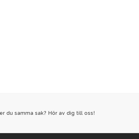
NASTE NYHETERNA
VÅRA SENASTE BÖCKER
nspot – en ny
Snabbguide till ChatG
esplats för författare
Dekahebdom
 läsare på Bokmässan
Bortom grinden
ättelser från ett
lvsamt hjärta
er du samma sak? Hör av dig till oss!
bra start på 2026