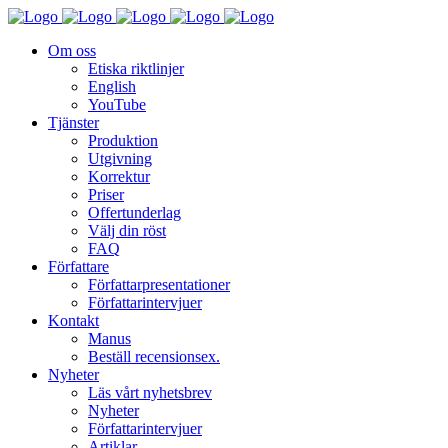
Om oss
Etiska riktlinjer
English
YouTube
Tjänster
Produktion
Utgivning
Korrektur
Priser
Offertunderlag
Välj din röst
FAQ
Författare
Författarpresentationer
Författarintervjuer
Kontakt
Manus
Beställ recensionsex.
Nyheter
Läs vårt nyhetsbrev
Nyheter
Författarintervjuer
Artiklar