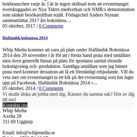
bokbranschen varje år. I år är ingen skillnad trots att evenemanget
överskuggades av Nya Tiders medverkan och NMR:s demonstration
som sänkte besökarsiffran rejält. Förlagschef Anders Nyman
sammanfattar 2017 års bokmässa....
05 oktober, 2017
/
0 Comments
Halländsk bokmässa 2014
Whip Media kommer att vara på plats under Halländsk Bokmässa
2014 den 29 november i år för att i första hand prata med utställare
men även generellt finnas på plats för spontana samtal rörande
bokutigvning och -produktion. Samtliga utställare som jag hinner
prata med kommer dessutom att få ett förmånligt erbjudande. Vill du
veta mer om evenemanget ta ett kik på det evenemang som har lagts
upp på Facebook. Halländsk Bokmässa 2014 »...
05 oktober, 2014
/
0 Comments
Vi skulle älska att jobba med dig. Känner du samma sak? Hör av dig
till oss!
Kontakta oss
Whip Media
Axelia 28
311 69 Ugglarp
Email:
info@whipmedia.se