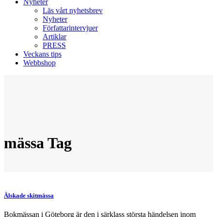
Nyheter
Läs vårt nyhetsbrev
Nyheter
Författarintervjuer
Artiklar
PRESS
Veckans tips
Webbshop
mässa Tag
Älskade skitmässa
Bokmässan i Göteborg är den i särklass största händelsen inom