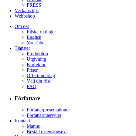
PRESS
Veckans tips
Webbshop
Om oss
Etiska riktlinjer
English
YouTube
Tjänster
Produktion
Utgivning
Korrektur
Priser
Offertunderlag
Välj din röst
FAQ
Författare
Författarpresentationer
Författarintervjuer
Kontakt
Manus
Beställ recensionsex.