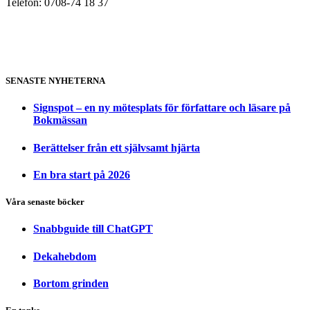
Telefon: 0708-74 18 37
SENASTE NYHETERNA
Signspot – en ny mötesplats för författare och läsare på
Bokmässan
Berättelser från ett självsamt hjärta
En bra start på 2026
Våra senaste böcker
Snabbguide till ChatGPT
Dekahebdom
Bortom grinden