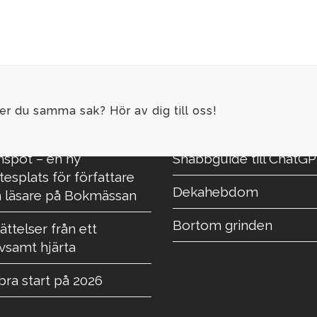
er du samma sak? Hör av dig till oss!
NASTE NYHETERNA
VÅRA SENASTE BÖCKER
nspot – en ny
Snabbguide till ChatG
esplats för författare
Dekahebdom
 läsare på Bokmässan
Bortom grinden
ättelser från ett
lvsamt hjärta
bra start på 2026