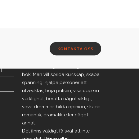
KONTAKTA OSS
EN TANKE …
Det finns många skäl att ge ut en
PT
bok. Man vill sprida kunskap, skapa
spänning, hjälpa personer att
utvecklas, höja pulsen, visa upp sin
verklighet, berätta något viktigt,
väva drömmar, bilda opinion, skapa
romantik, dramatik eller något
annat.
Det finns väldigt få skäl att inte