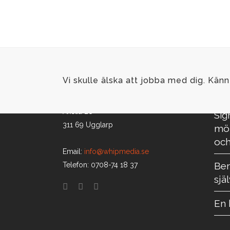
september, i samband med Bokmässan i
Göteborg, kommer antologin ut....
Vi skulle älska att jobba med dig. Känn
SE
Whip Media
Axelia 28
Sig
311 69 Ugglarp
möt
och
Email:
info@whipmedia.se
Ber
Telefon: 0708-74 18 37
sjä
En 