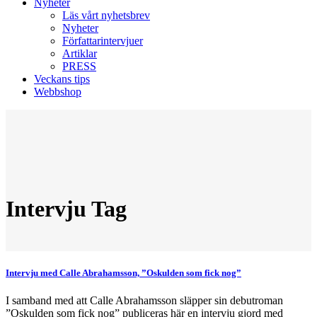
Nyheter
Läs vårt nyhetsbrev
Nyheter
Författarintervjuer
Artiklar
PRESS
Veckans tips
Webbshop
Intervju Tag
Intervju med Calle Abrahamsson, ”Oskulden som fick nog”
I samband med att Calle Abrahamsson släpper sin debutroman
”Oskulden som fick nog” publiceras här en intervju gjord med