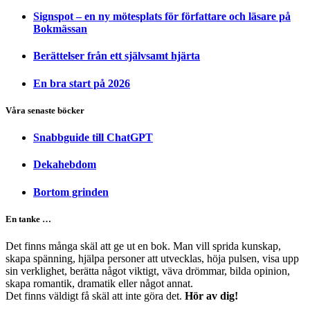
Signspot – en ny mötesplats för författare och läsare på
Bokmässan
Berättelser från ett självsamt hjärta
En bra start på 2026
Våra senaste böcker
Snabbguide till ChatGPT
Dekahebdom
Bortom grinden
En tanke …
Det finns många skäl att ge ut en bok. Man vill sprida kunskap,
skapa spänning, hjälpa personer att utvecklas, höja pulsen, visa upp
sin verklighet, berätta något viktigt, väva drömmar, bilda opinion,
skapa romantik, dramatik eller något annat.
Det finns väldigt få skäl att inte göra det.
Hör av dig!