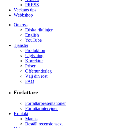
PRESS
Veckans tips
Webbshop
Om oss
Etiska riktlinjer
English
YouTube
Tjänster
Produktion
Utgivning
Korrektur
Priser
Offertunderlag
Välj din röst
FAQ
Författare
Författarpresentationer
Författarintervjuer
Kontakt
Manus
Beställ recensionsex.