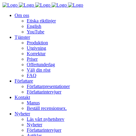
Om oss
Etiska riktlinjer
English
YouTube
Tjänster
Produktion
Utgivning
Korrektur
Priser
Offertunderlag
Välj din röst
FAQ
Författare
Författarpresentationer
Författarintervjuer
Kontakt
Manus
Beställ recensionsex.
Nyheter
Läs vårt nyhetsbrev
Nyheter
Författarintervjuer
Artiklar