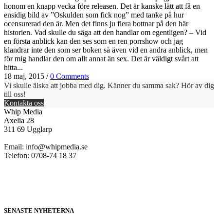
honom en knapp vecka före releasen. Det är kanske lätt att få en
ensidig bild av ”Oskulden som fick nog” med tanke på hur
ocensurerad den är. Men det finns ju flera bottnar på den här
historien. Vad skulle du säga att den handlar om egentligen? – Vid
en första anblick kan den ses som en ren porrshow och jag
klandrar inte den som ser boken så även vid en andra anblick, men
för mig handlar den om allt annat än sex. Det är väldigt svårt att
hitta...
18 maj, 2015
/
0 Comments
Vi skulle älska att jobba med dig. Känner du samma sak? Hör av dig
till oss!
Kontakta oss
Whip Media
Axelia 28
311 69 Ugglarp
Email:
info@whipmedia.se
Telefon: 0708-74 18 37
SENASTE NYHETERNA