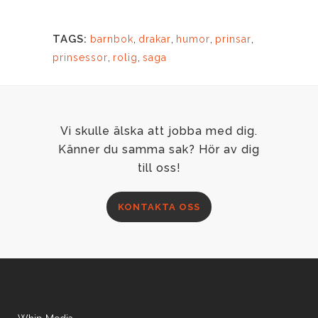
TAGS:
barnbok
,
drakar
,
humor
,
prinsar
,
prinsessor
,
rolig
,
saga
Vi skulle älska att jobba med dig.
Känner du samma sak? Hör av dig
till oss!
KONTAKTA OSS