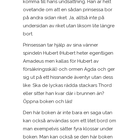
komma till hans undsättning. Han är helt
ovetande om att en sådan prinsessa bor
på andra sidan riket. Ja, alltså inte på
undersidan av riket utan liksom lite längre
bort.
Prinsessan tar hjälp av sina vänner
spindeln Hubert (Hubert heter egentligen
Amadeus men kallas för Hubert av
försäkringsskäl) och ormen Agda och ger
sig ut på ett hissnande äventyr utan dess
like. Ska de lyckas rädda stackars Thord
eller sitter han kvar där i brunnen än?
Öppna boken och läs!
Den här boken är inte bara en saga utan
kan också användas som ett litet bord om
man exempelvis sätter fyra klossar under
boken. Man kan också se den här boken