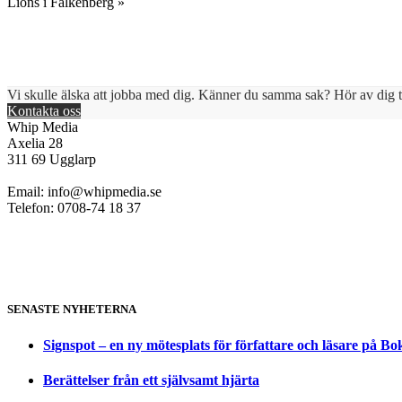
Lions i Falkenberg »
Vi skulle älska att jobba med dig. Känner du samma sak? Hör av dig ti
Kontakta oss
Whip Media
Axelia 28
311 69 Ugglarp
Email:
info@whipmedia.se
Telefon: 0708-74 18 37
SENASTE NYHETERNA
Signspot – en ny mötesplats för författare och läsare på B
Berättelser från ett självsamt hjärta