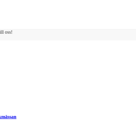
ll oss!
okmässan