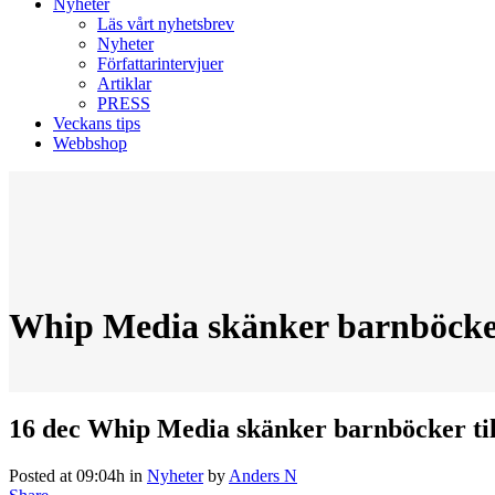
Nyheter
Läs vårt nyhetsbrev
Nyheter
Författarintervjuer
Artiklar
PRESS
Veckans tips
Webbshop
Whip Media skänker barnböcker 
16 dec
Whip Media skänker barnböcker til
Posted at 09:04h
in
Nyheter
by
Anders N