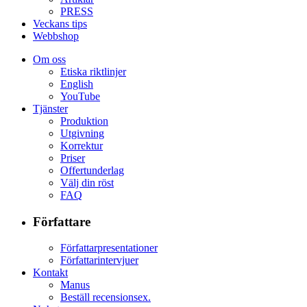
PRESS
Veckans tips
Webbshop
Om oss
Etiska riktlinjer
English
YouTube
Tjänster
Produktion
Utgivning
Korrektur
Priser
Offertunderlag
Välj din röst
FAQ
Författare
Författarpresentationer
Författarintervjuer
Kontakt
Manus
Beställ recensionsex.