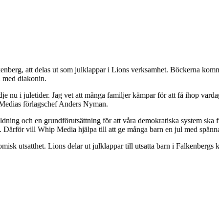
enberg, att delas ut som julklappar i Lions verksamhet. Böckerna komm
n med diakonin.
lädje nu i juletider. Jag vet att många familjer kämpar för att få ihop var
 Medias förlagschef Anders Nyman.
bildning och en grundförutsättning för att våra demokratiska system ska 
. Därför vill Whip Media hjälpa till att ge många barn en jul med spänn
omisk utsatthet. Lions delar ut julklappar till utsatta barn i Falkenbergs