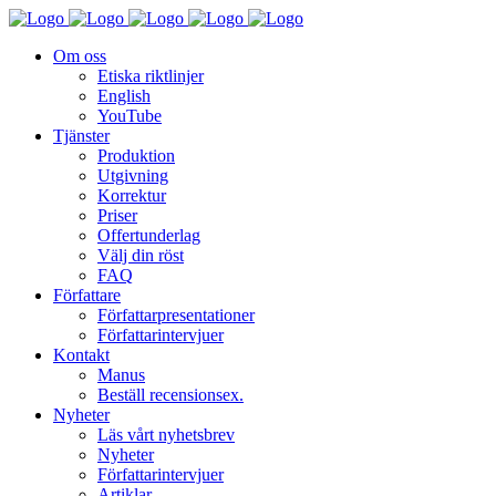
Om oss
Etiska riktlinjer
English
YouTube
Tjänster
Produktion
Utgivning
Korrektur
Priser
Offertunderlag
Välj din röst
FAQ
Författare
Författarpresentationer
Författarintervjuer
Kontakt
Manus
Beställ recensionsex.
Nyheter
Läs vårt nyhetsbrev
Nyheter
Författarintervjuer
Artiklar