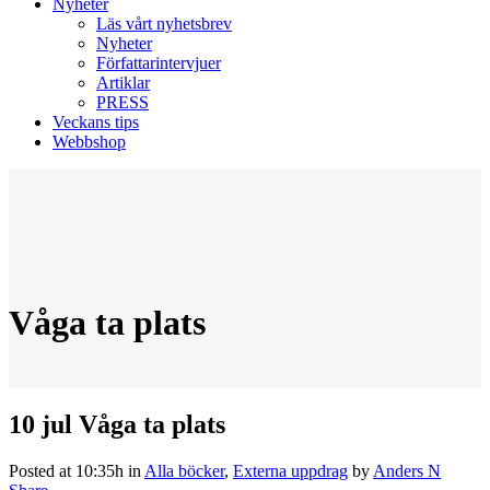
Nyheter
Läs vårt nyhetsbrev
Nyheter
Författarintervjuer
Artiklar
PRESS
Veckans tips
Webbshop
Våga ta plats
10 jul
Våga ta plats
Posted at 10:35h
in
Alla böcker
,
Externa uppdrag
by
Anders N