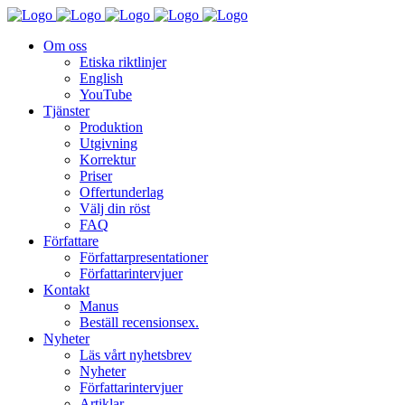
Om oss
Etiska riktlinjer
English
YouTube
Tjänster
Produktion
Utgivning
Korrektur
Priser
Offertunderlag
Välj din röst
FAQ
Författare
Författarpresentationer
Författarintervjuer
Kontakt
Manus
Beställ recensionsex.
Nyheter
Läs vårt nyhetsbrev
Nyheter
Författarintervjuer
Artiklar