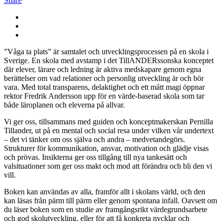
Share
”Våga ta plats” är samtalet och utvecklingsprocessen på en skola i
Sverige. En skola med avstamp i det TillANDERssonska konceptet
där elever, lärare och ledning är aktiva medskapare genom egna
berättelser om vad relationer och personlig utveckling är och bör
vara. Med total transparens, delaktighet och ett mått magi öppnar
rektor Fredrik Andersson upp för en värde-baserad skola som tar
både läroplanen och eleverna på allvar.
Vi ger oss, tillsammans med guiden och konceptmakerskan Pernilla
Tillander, ut på en mental och social resa under vilken vår undertext
– det vi tänker om oss själva och andra – medvetandegörs.
Strukturer för kommunikation, ansvar, motivation och glädje visas
och prövas. Insikterna ger oss tillgång till nya tankesätt och
valsituationer som ger oss makt och mod att förändra och bli den vi
vill.
Boken kan användas av alla, framför allt i skolans värld, och den
kan läsas från pärm till pärm eller genom spontana infall. Oavsett om
du läser boken som en studie av framgångsrikt värdegrundsarbete
och god skolutveckling, eller för att få konkreta nycklar och