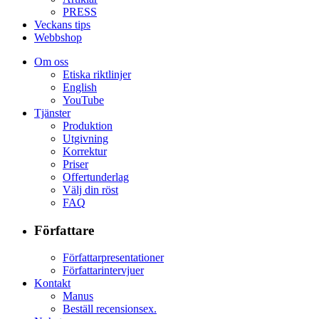
PRESS
Veckans tips
Webbshop
Om oss
Etiska riktlinjer
English
YouTube
Tjänster
Produktion
Utgivning
Korrektur
Priser
Offertunderlag
Välj din röst
FAQ
Författare
Författarpresentationer
Författarintervjuer
Kontakt
Manus
Beställ recensionsex.