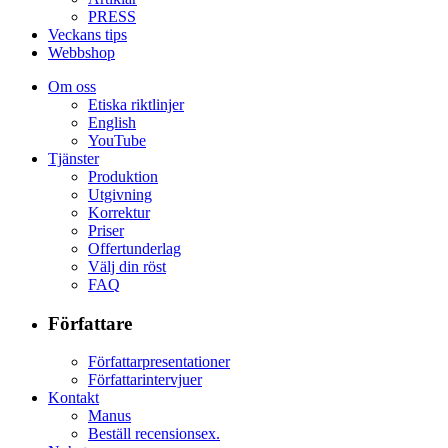
PRESS
Veckans tips
Webbshop
Om oss
Etiska riktlinjer
English
YouTube
Tjänster
Produktion
Utgivning
Korrektur
Priser
Offertunderlag
Välj din röst
FAQ
Författare
Författarpresentationer
Författarintervjuer
Kontakt
Manus
Beställ recensionsex.