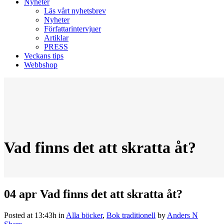
Nyheter
Läs vårt nyhetsbrev
Nyheter
Författarintervjuer
Artiklar
PRESS
Veckans tips
Webbshop
Vad finns det att skratta åt?
04 apr
Vad finns det att skratta åt?
Posted at 13:43h
in
Alla böcker
,
Bok traditionell
by
Anders N