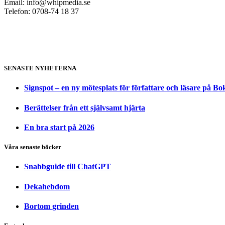
Email:
info@whipmedia.se
Telefon: 0708-74 18 37
SENASTE NYHETERNA
Signspot – en ny mötesplats för författare och läsare på B
Berättelser från ett självsamt hjärta
En bra start på 2026
Våra senaste böcker
Snabbguide till ChatGPT
Dekahebdom
Bortom grinden