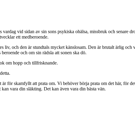
mmas vardag vid sidan av sin sons psykiska ohälsa, missbruk och senare 
tvecklar ett medberoende.
es liv, och den är stundtals mycket känslosam. Den är brutalt ärlig och 
s beroende och om sin rädsla att sonen ska dö.
bok om hopp och tillfrisknande.
detta.
t är för skamfyllt att prata om. Vi behöver börja prata om det här, för 
t kan vara din släkting. Det kan även vara din bästa vän.