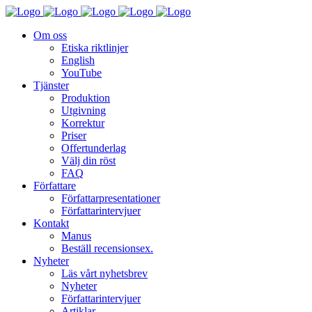
Om oss
Etiska riktlinjer
English
YouTube
Tjänster
Produktion
Utgivning
Korrektur
Priser
Offertunderlag
Välj din röst
FAQ
Författare
Författarpresentationer
Författarintervjuer
Kontakt
Manus
Beställ recensionsex.
Nyheter
Läs vårt nyhetsbrev
Nyheter
Författarintervjuer
Artiklar