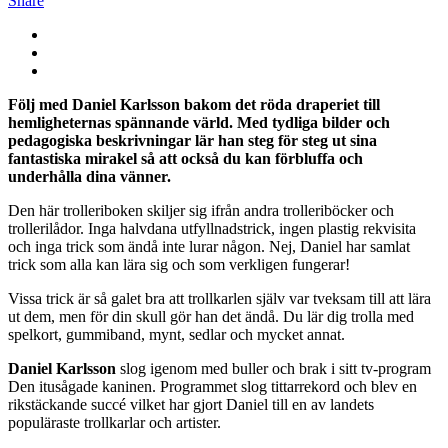
Share
Följ med Daniel Karlsson bakom det röda draperiet till
hemligheternas spännande värld. Med tydliga bilder och
pedagogiska beskrivningar lär han steg för steg ut sina
fantastiska mirakel så att också du kan förbluffa och
underhålla dina vänner.
Den här trolleriboken skiljer sig ifrån andra trolleriböcker och
trollerilådor. Inga halvdana utfyllnadstrick, ingen plastig rekvisita
och inga trick som ändå inte lurar någon. Nej, Daniel har samlat
trick som alla kan lära sig och som verkligen fungerar!
Vissa trick är så galet bra att trollkarlen själv var tveksam till att lära
ut dem, men för din skull gör han det ändå. Du lär dig trolla med
spelkort, gummiband, mynt, sedlar och mycket annat.
Daniel Karlsson
slog igenom med buller och brak i sitt tv-program
Den itusågade kaninen. Programmet slog tittarrekord och blev en
rikstäckande succé vilket har gjort Daniel till en av landets
populäraste trollkarlar och artister.