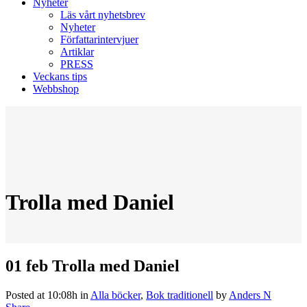
Nyheter
Läs vårt nyhetsbrev
Nyheter
Författarintervjuer
Artiklar
PRESS
Veckans tips
Webbshop
Trolla med Daniel
01 feb
Trolla med Daniel
Posted at 10:08h
in
Alla böcker
,
Bok traditionell
by
Anders N