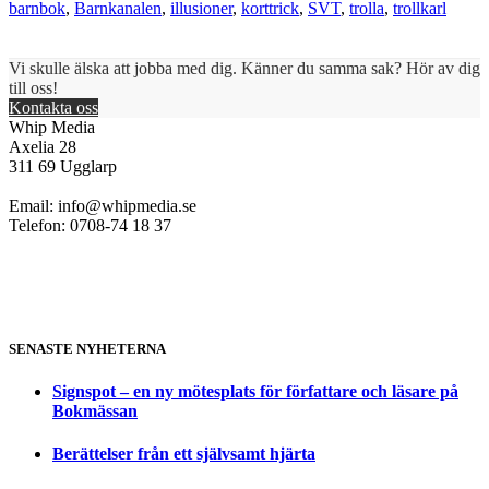
barnbok
,
Barnkanalen
,
illusioner
,
korttrick
,
SVT
,
trolla
,
trollkarl
Vi skulle älska att jobba med dig. Känner du samma sak? Hör av dig
till oss!
Kontakta oss
Whip Media
Axelia 28
311 69 Ugglarp
Email:
info@whipmedia.se
Telefon: 0708-74 18 37
SENASTE NYHETERNA
Signspot – en ny mötesplats för författare och läsare på
Bokmässan
Berättelser från ett självsamt hjärta