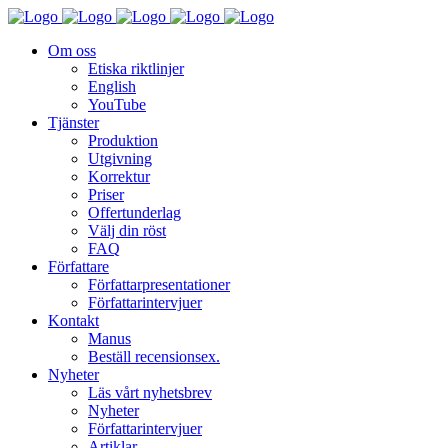
Om oss
Etiska riktlinjer
English
YouTube
Tjänster
Produktion
Utgivning
Korrektur
Priser
Offertunderlag
Välj din röst
FAQ
Författare
Författarpresentationer
Författarintervjuer
Kontakt
Manus
Beställ recensionsex.
Nyheter
Läs vårt nyhetsbrev
Nyheter
Författarintervjuer
Artiklar