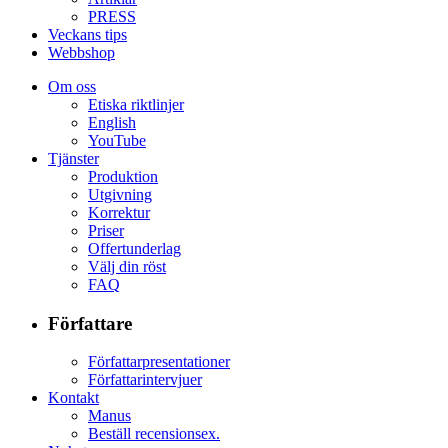
PRESS
Veckans tips
Webbshop
Om oss
Etiska riktlinjer
English
YouTube
Tjänster
Produktion
Utgivning
Korrektur
Priser
Offertunderlag
Välj din röst
FAQ
Författare
Författarpresentationer
Författarintervjuer
Kontakt
Manus
Beställ recensionsex.