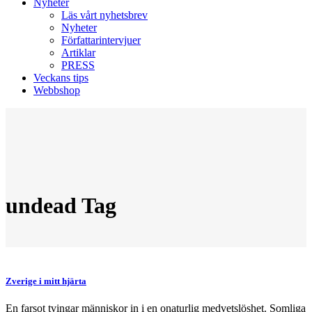
Nyheter
Läs vårt nyhetsbrev
Nyheter
Författarintervjuer
Artiklar
PRESS
Veckans tips
Webbshop
undead Tag
Zverige i mitt hjärta
En farsot tvingar människor in i en onaturlig medvetslöshet. Somliga