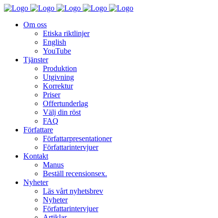
Om oss
Etiska riktlinjer
English
YouTube
Tjänster
Produktion
Utgivning
Korrektur
Priser
Offertunderlag
Välj din röst
FAQ
Författare
Författarpresentationer
Författarintervjuer
Kontakt
Manus
Beställ recensionsex.
Nyheter
Läs vårt nyhetsbrev
Nyheter
Författarintervjuer
Artiklar