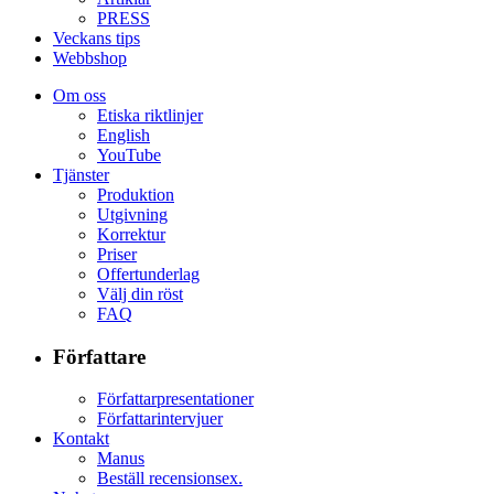
PRESS
Veckans tips
Webbshop
Om oss
Etiska riktlinjer
English
YouTube
Tjänster
Produktion
Utgivning
Korrektur
Priser
Offertunderlag
Välj din röst
FAQ
Författare
Författarpresentationer
Författarintervjuer
Kontakt
Manus
Beställ recensionsex.