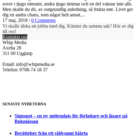
sover i tjugo minuter, andra tjugo timmar och en del vaknar inte alls.
Men skulle du dö, av outgrundlig anledning, så frukta inte. Livet ger
dig en andra chans, som något helt annat....
17 maj, 2018
/
0 Comments
Vi skulle älska att jobba med dig. Känner du samma sak? Hör av dig
till oss!
Kontakta oss
Whip Media
Axelia 28
311 69 Ugglarp
Email:
info@whipmedia.se
Telefon: 0708-74 18 37
SENASTE NYHETERNA
Signspot – en ny mötesplats för författare och läsare på
Bokmässan
Berättelser från ett självsamt hjärta