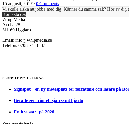
15 augusti, 2017
/
0 Comments
Vi skulle älska att jobba med dig. Känner du samma sak? Hör av dig ti
Kontakta oss
Whip Media
Axelia 28
311 69 Ugglarp
Email:
info@whipmedia.se
Telefon: 0708-74 18 37
SENASTE NYHETERNA
Signspot – en ny mötesplats för författare och läsare på B
Berättelser från ett självsamt hjärta
En bra start på 2026
Våra senaste böcker