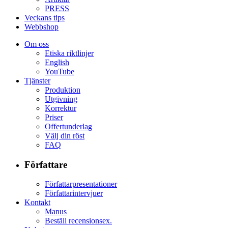
PRESS
Veckans tips
Webbshop
Om oss
Etiska riktlinjer
English
YouTube
Tjänster
Produktion
Utgivning
Korrektur
Priser
Offertunderlag
Välj din röst
FAQ
Författare
Författarpresentationer
Författarintervjuer
Kontakt
Manus
Beställ recensionsex.