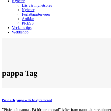
Nyheter
Läs vårt nyhetsbrev
Nyheter
Författarintervjuer
Artiklar
PRESS
Veckans tips
Webbshop
pappa Tag
Pixie och pappa – På höstpromenad
”Pixie och pappa - På höstpromenad” lyfter fram pappa-barnrelationen 