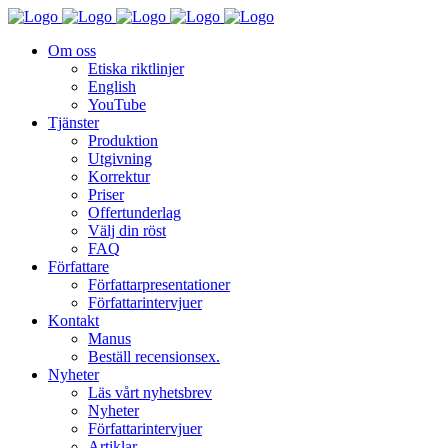
Om oss
Etiska riktlinjer
English
YouTube
Tjänster
Produktion
Utgivning
Korrektur
Priser
Offertunderlag
Välj din röst
FAQ
Författare
Författarpresentationer
Författarintervjuer
Kontakt
Manus
Beställ recensionsex.
Nyheter
Läs vårt nyhetsbrev
Nyheter
Författarintervjuer
Artiklar