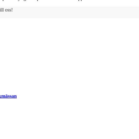
ll oss!
okmässan