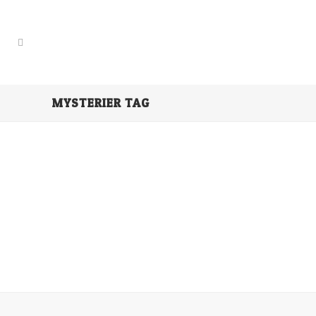
MYSTERIER TAG
LENNY FOX – DEN COOLASTE
REPORTERN I DALEN
Lenny Fox är överlycklig då han får
jobbet som reporter på en tevestation.
Hans dröm sedan han var en liten valp
har gått i uppfyllelse. Men det visar sig att
hans chef inte har varit helt uppriktig....