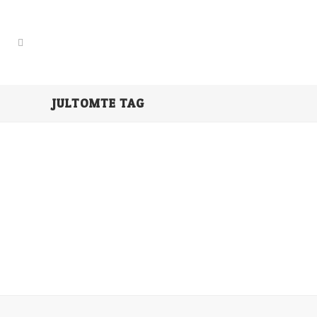
JULTOMTE TAG
RENT-A-CLAUS
LJUDBOK: Svårt att hitta tomte till julafton?
Går det inte längre att lura barnen med att
pappa behöver köpa tidningen? Nu finns
lösningen på det problemet. Nu finns
Rent-A-Claus. Hyr en jultomte. Släpp in
honom. Lita på oss....