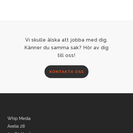
sina metoder för att bli frisk. ...
Vi skulle älska att jobba med dig.
Känner du samma sak? Hör av dig
till oss!
KONTAKTA OSS
Whip Media
Axelia 28