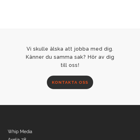
människor så hemska som alla påstår?
Finns varjägare på riktigt?...
Vi skulle älska att jobba med dig.
Känner du samma sak? Hör av dig
till oss!
KONTAKTA OSS
Whip Media
Axelia 28