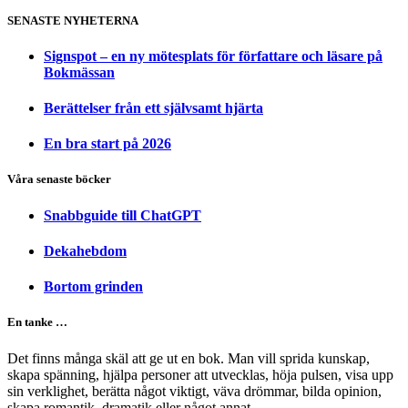
SENASTE NYHETERNA
Signspot – en ny mötesplats för författare och läsare på
Bokmässan
Berättelser från ett självsamt hjärta
En bra start på 2026
Våra senaste böcker
Snabbguide till ChatGPT
Dekahebdom
Bortom grinden
En tanke …
Det finns många skäl att ge ut en bok. Man vill sprida kunskap,
skapa spänning, hjälpa personer att utvecklas, höja pulsen, visa upp
sin verklighet, berätta något viktigt, väva drömmar, bilda opinion,
skapa romantik, dramatik eller något annat.