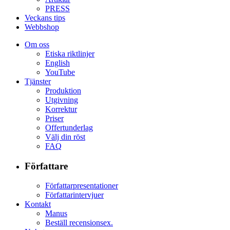
PRESS
Veckans tips
Webbshop
Om oss
Etiska riktlinjer
English
YouTube
Tjänster
Produktion
Utgivning
Korrektur
Priser
Offertunderlag
Välj din röst
FAQ
Författare
Författarpresentationer
Författarintervjuer
Kontakt
Manus
Beställ recensionsex.