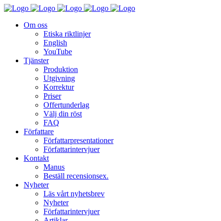
Om oss
Etiska riktlinjer
English
YouTube
Tjänster
Produktion
Utgivning
Korrektur
Priser
Offertunderlag
Välj din röst
FAQ
Författare
Författarpresentationer
Författarintervjuer
Kontakt
Manus
Beställ recensionsex.
Nyheter
Läs vårt nyhetsbrev
Nyheter
Författarintervjuer
Artiklar