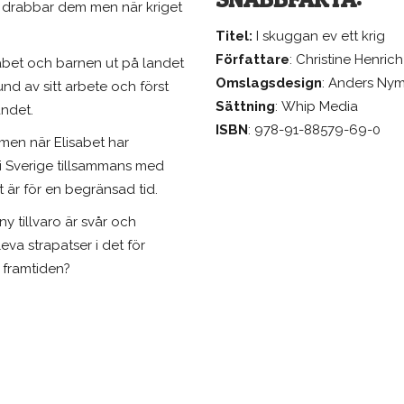
t drabbar dem men när kriget
Titel:
I skuggan ev ett krig
Författare
: Christine Henrich
abet och barnen ut på landet
Omslagsdesign
: Anders Ny
grund av sitt arbete och först
Sättning
: Whip Media
andet.
ISBN
: 978-91-88579-69-0
men när Elisabet har
i Sverige tillsammans med
 är för en begränsad tid.
y tillvaro är svår och
NASTE NYHETERNA
VÅRA SENASTE BÖCKER
va strapatser i det för
nspot – en ny
Snabbguide till ChatG
 framtiden?
esplats för författare
Dekahebdom
 läsare på Bokmässan
Bortom grinden
ättelser från ett
lvsamt hjärta