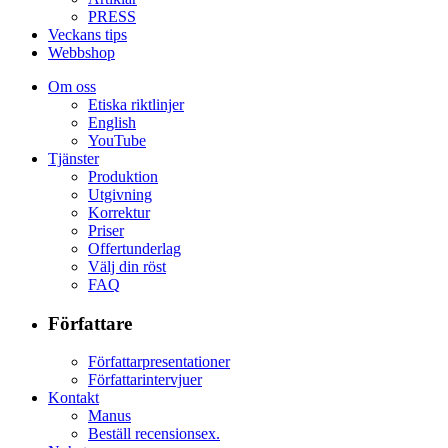
PRESS
Veckans tips
Webbshop
Om oss
Etiska riktlinjer
English
YouTube
Tjänster
Produktion
Utgivning
Korrektur
Priser
Offertunderlag
Välj din röst
FAQ
Författare
Författarpresentationer
Författarintervjuer
Kontakt
Manus
Beställ recensionsex.