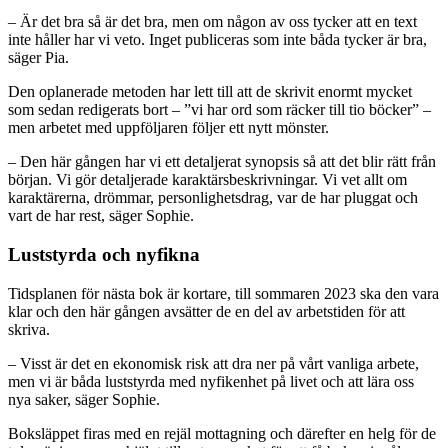
– Är det bra så är det bra, men om någon av oss tycker att en text
inte håller har vi veto. Inget publiceras som inte båda tycker är bra,
säger Pia.
Den oplanerade metoden har lett till att de skrivit enormt mycket
som sedan redigerats bort – ”vi har ord som räcker till tio böcker” –
men arbetet med uppföljaren följer ett nytt mönster.
– Den här gången har vi ett detaljerat synopsis så att det blir rätt från
början. Vi gör detaljerade karaktärsbeskrivningar. Vi vet allt om
karaktärerna, drömmar, personlighetsdrag, var de har pluggat och
vart de har rest, säger Sophie.
Luststyrda och nyfikna
Tidsplanen för nästa bok är kortare, till sommaren 2023 ska den vara
klar och den här gången avsätter de en del av arbetstiden för att
skriva.
– Visst är det en ekonomisk risk att dra ner på vårt vanliga arbete,
men vi är båda luststyrda med nyfikenhet på livet och att lära oss
nya saker, säger Sophie.
Boksläppet firas med en rejäl mottagning och därefter en helg för de