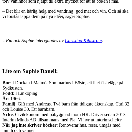
tolv väninnor som hjälpt till extra mycket för att få boken i mål.
– Det blir en härlig helg med vandring, god mat och vin. Och så ska
vi förstås tappa dem på nya idéer, säger Sophie.
» Pia och Sophie intervjuades av
Christina Kihlström
.
Lite om Sophie Danell:
Bor
: I Dockan i Malmö. Sommarhus i Böste, ett litet fiskeläge på
Sydkusten.
Född
: I Linköping.
År
: 1966.
Familj
: Gift med Andreas. Två barn från tidigare äktenskap, Carl 32
och Louise 30. Ett barnbarn.
Yrke
: Civilekonom med påbyggnad inom HR. Driver sedan 2013
Interim Minds AB tillsammans med Pia. Vi hyr ut interimschefer.
När jag inte skriver böcker
: Renoverar hus, reser, umgås med
familj och vänner.