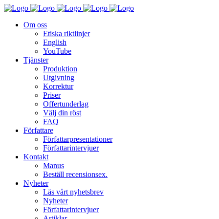
Om oss
Etiska riktlinjer
English
YouTube
Tjänster
Produktion
Utgivning
Korrektur
Priser
Offertunderlag
Välj din röst
FAQ
Författare
Författarpresentationer
Författarintervjuer
Kontakt
Manus
Beställ recensionsex.
Nyheter
Läs vårt nyhetsbrev
Nyheter
Författarintervjuer
Artiklar