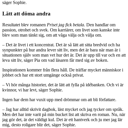
säger Sophie.
Lätt att döma andra
Resultatet blev romanen
Priset jag fick betala
. Den handlar om
passion, otrohet och svek. Om karriärer, om livet som kanske inte
blev som man tänkt sig, om att våga välja och välja om.
– Det är livet i ett koncentrat. Det är så lätt att sitta bredvid och ha
synpunkter på hur andra lever sitt liv, men det är bara när man är i
situationen själv som man vet hur det är. Det är upp till var och en att
leva sitt liv, säger Pia om vad läsaren får med sig av boken.
Inspirationen kommer från flera håll. De träffar mycket människor i
jobbet och har ett stort umgänge också privat.
– Vi hör många historier, det är lätt att fylla på idébanken. Och vi är
kvinnor, vi har levt, säger Sophie.
Ingen har dem har vuxit upp med drömmar om att bli författare.
– Jag har alltid skrivit dagbok, läst mycket och jag tycker om språk.
Men det har inte varit på min bucket list att skriva en roman. Nu, när
jag gör det, är det väldigt kul. Det är ett hantverk och ju mer jag lär
mig, desto roligare blir det, säger Sophie.