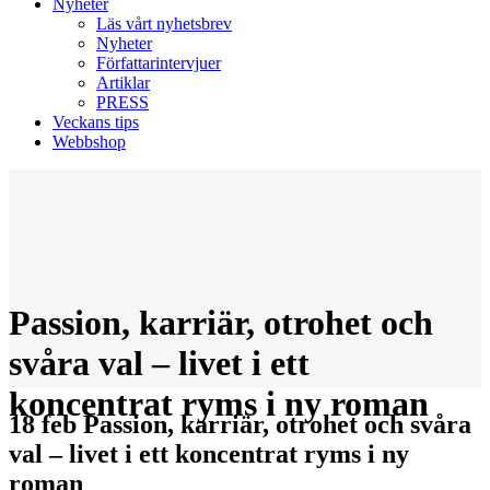
Nyheter
Läs vårt nyhetsbrev
Nyheter
Författarintervjuer
Artiklar
PRESS
Veckans tips
Webbshop
Passion, karriär, otrohet och
svåra val – livet i ett
koncentrat ryms i ny roman
18 feb
Passion, karriär, otrohet och svåra
val – livet i ett koncentrat ryms i ny
roman