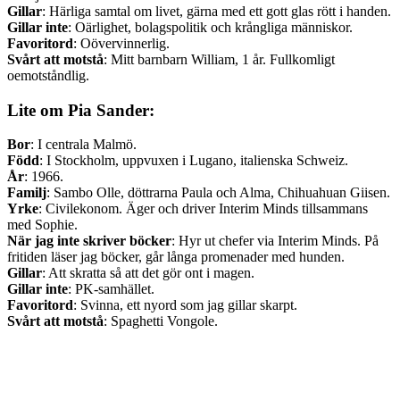
Gillar
: Härliga samtal om livet, gärna med ett gott glas rött i handen.
Gillar inte
: Oärlighet, bolagspolitik och krångliga människor.
Favoritord
: Oövervinnerlig.
Svårt att motstå
: Mitt barnbarn William, 1 år. Fullkomligt
oemotståndlig.
Lite om Pia Sander:
Bor
: I centrala Malmö.
Född
: I Stockholm, uppvuxen i Lugano, italienska Schweiz.
År
: 1966.
Familj
: Sambo Olle, döttrarna Paula och Alma, Chihuahuan Giisen.
Yrke
: Civilekonom. Äger och driver Interim Minds tillsammans
med Sophie.
När jag inte skriver böcker
: Hyr ut chefer via Interim Minds. På
fritiden läser jag böcker, går långa promenader med hunden.
Gillar
: Att skratta så att det gör ont i magen.
Gillar inte
: PK-samhället.
Favoritord
: Svinna, ett nyord som jag gillar skarpt.
Svårt att motstå
: Spaghetti Vongole.