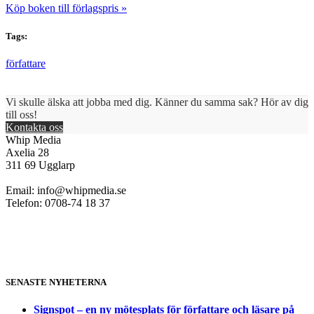
Köp boken till förlagspris »
Tags:
författare
Vi skulle älska att jobba med dig. Känner du samma sak? Hör av dig
till oss!
Kontakta oss
Whip Media
Axelia 28
311 69 Ugglarp
Email:
info@whipmedia.se
Telefon: 0708-74 18 37
SENASTE NYHETERNA
Signspot – en ny mötesplats för författare och läsare på