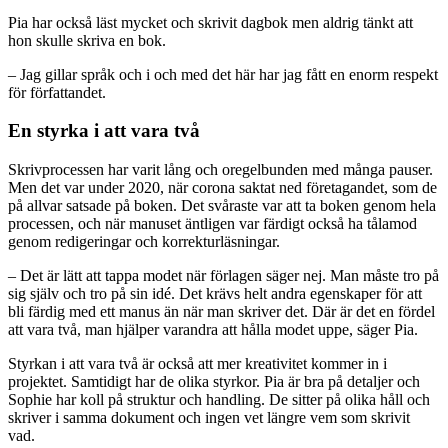
Pia har också läst mycket och skrivit dagbok men aldrig tänkt att
hon skulle skriva en bok.
– Jag gillar språk och i och med det här har jag fått en enorm respekt
för författandet.
En styrka i att vara två
Skrivprocessen har varit lång och oregelbunden med många pauser.
Men det var under 2020, när corona saktat ned företagandet, som de
på allvar satsade på boken. Det svåraste var att ta boken genom hela
processen, och när manuset äntligen var färdigt också ha tålamod
genom redigeringar och korrekturläsningar.
– Det är lätt att tappa modet när förlagen säger nej. Man måste tro på
sig själv och tro på sin idé. Det krävs helt andra egenskaper för att
bli färdig med ett manus än när man skriver det. Där är det en fördel
att vara två, man hjälper varandra att hålla modet uppe, säger Pia.
Styrkan i att vara två är också att mer kreativitet kommer in i
projektet. Samtidigt har de olika styrkor. Pia är bra på detaljer och
Sophie har koll på struktur och handling. De sitter på olika håll och
skriver i samma dokument och ingen vet längre vem som skrivit
vad.