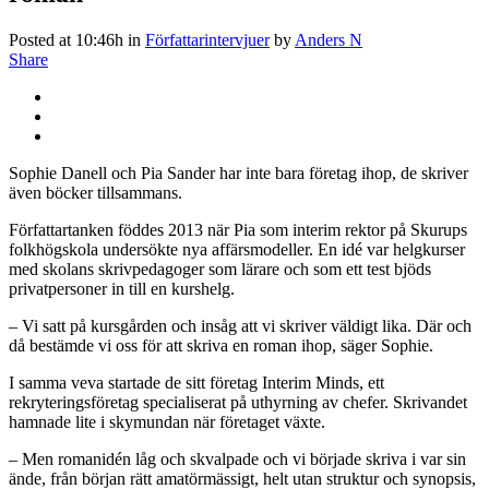
Posted at 10:46h
in
Författarintervjuer
by
Anders N
Share
Sophie Danell och Pia Sander har inte bara företag ihop, de skriver
även böcker tillsammans.
Författartanken föddes 2013 när Pia som interim rektor på Skurups
folkhögskola undersökte nya affärsmodeller. En idé var helgkurser
med skolans skrivpedagoger som lärare och som ett test bjöds
privatpersoner in till en kurshelg.
– Vi satt på kursgården och insåg att vi skriver väldigt lika. Där och
då bestämde vi oss för att skriva en roman ihop, säger Sophie.
I samma veva startade de sitt företag Interim Minds, ett
rekryteringsföretag specialiserat på uthyrning av chefer. Skrivandet
hamnade lite i skymundan när företaget växte.
– Men romanidén låg och skvalpade och vi började skriva i var sin
ände, från början rätt amatörmässigt, helt utan struktur och synopsis,