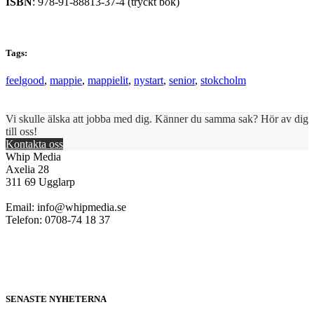
ISBN
: 978-91-88813-37-4 (tryckt bok)
Tags:
feelgood
,
mappie
,
mappielit
,
nystart
,
senior
,
stokcholm
Vi skulle älska att jobba med dig. Känner du samma sak? Hör av dig
till oss!
Kontakta oss
Whip Media
Axelia 28
311 69 Ugglarp
Email:
info@whipmedia.se
Telefon: 0708-74 18 37
SENASTE NYHETERNA