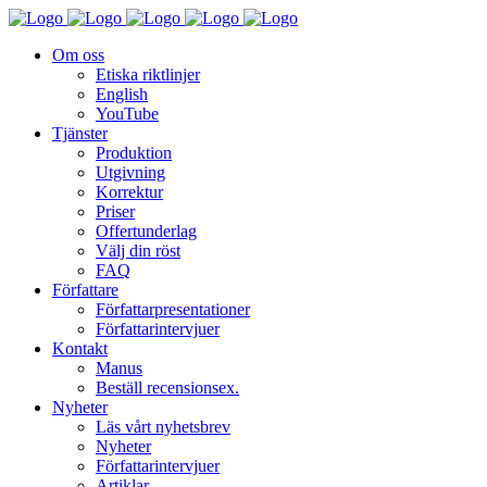
Om oss
Etiska riktlinjer
English
YouTube
Tjänster
Produktion
Utgivning
Korrektur
Priser
Offertunderlag
Välj din röst
FAQ
Författare
Författarpresentationer
Författarintervjuer
Kontakt
Manus
Beställ recensionsex.
Nyheter
Läs vårt nyhetsbrev
Nyheter
Författarintervjuer
Artiklar