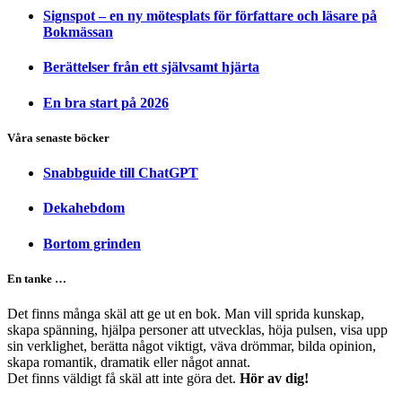
Signspot – en ny mötesplats för författare och läsare på
Bokmässan
Berättelser från ett självsamt hjärta
En bra start på 2026
Våra senaste böcker
Snabbguide till ChatGPT
Dekahebdom
Bortom grinden
En tanke …
Det finns många skäl att ge ut en bok. Man vill sprida kunskap,
skapa spänning, hjälpa personer att utvecklas, höja pulsen, visa upp
sin verklighet, berätta något viktigt, väva drömmar, bilda opinion,
skapa romantik, dramatik eller något annat.
Det finns väldigt få skäl att inte göra det.
Hör av dig!