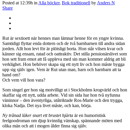
Posted at 12:39h
in
Alla böcker
,
Bok traditionell
by
Anders N
Share
Rut är sextioett när hennes man lämnar henne för en yngre kvinna.
Samtidigt flyttar enda dottern och de två barnbarnen till andra sidan
jorden. Allt hon levt för är plötsligt borta. Hon står vilsen kvar och
känner sig ensam, ratad och oattraktiv. Det stilla pensionärslivet som
hon sett fram emot att få uppleva med sin man kommer aldrig att bli
verklighet. Hon behöver skapa sig ett nytt liv och hon måste bygga
upp sig själv igen. Vem är Rut utan man, barn och barnbarn att ta
hand om?
Och vem vill hon vara?
Som singel ger hon sig motvilligt ut i Stockholms krogvärld och hon
skaffar sig ett nytt, udda arbete. Vid sin sida har hon två nyfunna
väninnor – den äventyrliga, utåtriktade Ros-Marie och den trygga,
kloka Nadja. Det nya livet måste, och kan, börja.
Ny trånad läker snart ett brustet hjärta
är en humoristisk
feelgoodroman om djup kvinnlig vänskap, spännande möten med
olika män och att i mogen ålder finna sig själv.