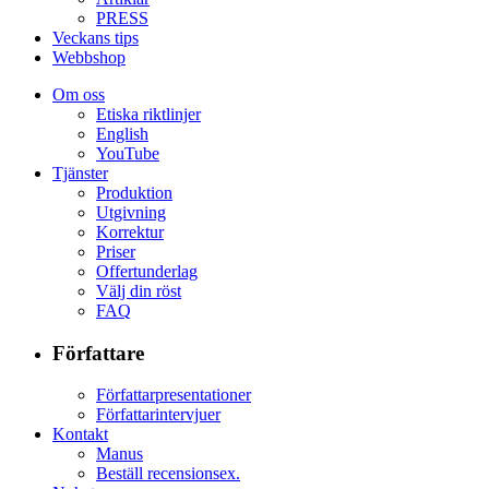
PRESS
Veckans tips
Webbshop
Om oss
Etiska riktlinjer
English
YouTube
Tjänster
Produktion
Utgivning
Korrektur
Priser
Offertunderlag
Välj din röst
FAQ
Författare
Författarpresentationer
Författarintervjuer
Kontakt
Manus
Beställ recensionsex.