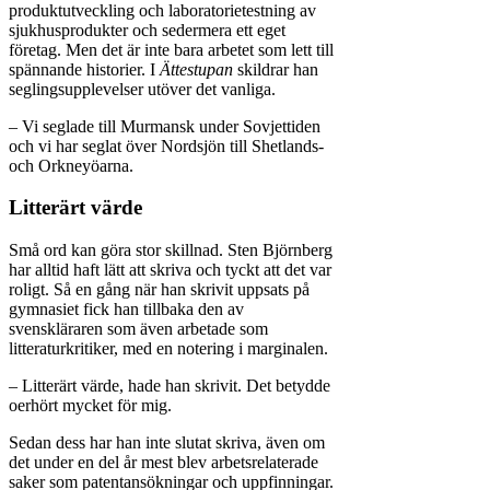
produktutveckling och laboratorietestning av
sjukhusprodukter och sedermera ett eget
företag. Men det är inte bara arbetet som lett till
spännande historier. I
Ättestupan
skildrar han
seglingsupplevelser utöver det vanliga.
– Vi seglade till Murmansk under Sovjettiden
och vi har seglat över Nordsjön till Shetlands-
och Orkneyöarna.
Litterärt värde
Små ord kan göra stor skillnad. Sten Björnberg
har alltid haft lätt att skriva och tyckt att det var
roligt. Så en gång när han skrivit uppsats på
gymnasiet fick han tillbaka den av
svenskläraren som även arbetade som
litteraturkritiker, med en notering i marginalen.
– Litterärt värde, hade han skrivit. Det betydde
oerhört mycket för mig.
Sedan dess har han inte slutat skriva, även om
det under en del år mest blev arbetsrelaterade
saker som patentansökningar och uppfinningar.