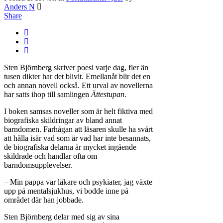
Anders N
Share
Sten Björnberg skriver poesi varje dag, fler än
tusen dikter har det blivit. Emellanåt blir det en
och annan novell också. Ett urval av novellerna
har satts ihop till samlingen
Ättestupan
.
I boken samsas noveller som är helt fiktiva med
biografiska skildringar av bland annat
barndomen. Farhågan att läsaren skulle ha svårt
att hålla isär vad som är vad har inte besannats,
de biografiska delarna är mycket ingående
skildrade och handlar ofta om
barndomsupplevelser.
– Min pappa var läkare och psykiater, jag växte
upp på mentalsjukhus, vi bodde inne på
området där han jobbade.
Sten Björnberg delar med sig av sina