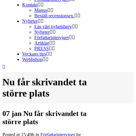
Kontakt
Manus
Beställ recensionsex.
Nyheter
Läs vårt nyhetsbrev
Nyheter
Författarintervjuer
Artiklar
PRESS
Veckans tips
Webbshop
Nu får skrivandet ta
större plats
07 jan
Nu får skrivandet ta
större plats
Posted at 15:49h
in
Författarintervjuer
by