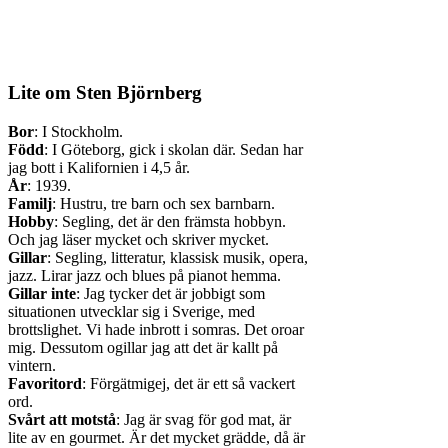
Lite om Sten Björnberg
Bor
: I Stockholm.
Född
: I Göteborg, gick i skolan där. Sedan har
jag bott i Kalifornien i 4,5 år.
År
: 1939.
Familj
: Hustru, tre barn och sex barnbarn.
Hobby
: Segling, det är den främsta hobbyn.
Och jag läser mycket och skriver mycket.
Gillar
: Segling, litteratur, klassisk musik, opera,
jazz. Lirar jazz och blues på pianot hemma.
Gillar inte
: Jag tycker det är jobbigt som
situationen utvecklar sig i Sverige, med
brottslighet. Vi hade inbrott i somras. Det oroar
mig. Dessutom ogillar jag att det är kallt på
vintern.
Favoritord
: Förgätmigej, det är ett så vackert
ord.
Svårt att motstå
: Jag är svag för god mat, är
lite av en gourmet. Är det mycket grädde, då är