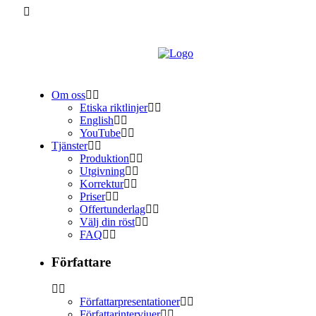
Om oss
Etiska riktlinjer
English
YouTube
Tjänster
Produktion
Utgivning
Korrektur
Priser
Offertunderlag
Välj din röst
FAQ
Författare
Författarpresentationer
Författarintervjuer