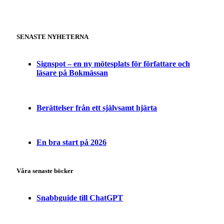
SENASTE NYHETERNA
Signspot – en ny mötesplats för författare och
läsare på Bokmässan
Berättelser från ett självsamt hjärta
En bra start på 2026
Våra senaste böcker
Snabbguide till ChatGPT