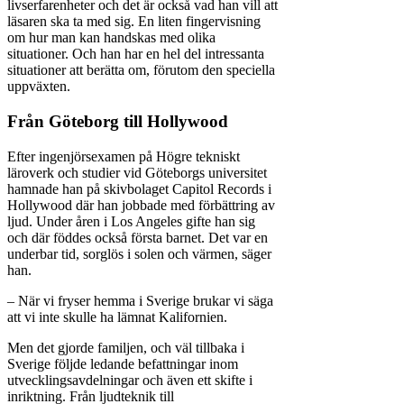
livserfarenheter och det är också vad han vill att
läsaren ska ta med sig. En liten fingervisning
om hur man kan handskas med olika
situationer. Och han har en hel del intressanta
situationer att berätta om, förutom den speciella
uppväxten.
Från Göteborg till Hollywood
Efter ingenjörsexamen på Högre tekniskt
läroverk och studier vid Göteborgs universitet
hamnade han på skivbolaget Capitol Records i
Hollywood där han jobbade med förbättring av
ljud. Under åren i Los Angeles gifte han sig
och där föddes också första barnet. Det var en
underbar tid, sorglös i solen och värmen, säger
han.
– När vi fryser hemma i Sverige brukar vi säga
att vi inte skulle ha lämnat Kalifornien.
Men det gjorde familjen, och väl tillbaka i
Sverige följde ledande befattningar inom
utvecklingsavdelningar och även ett skifte i
inriktning. Från ljudteknik till