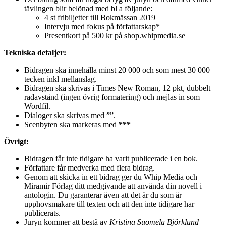
tävlingen blir belönad med bl a följande:
4 st fribiljetter till Bokmässan 2019
Intervju med fokus på författarskap*
Presentkort på 500 kr på shop.whipmedia.se
Tekniska detaljer:
Bidragen ska innehålla minst 20 000 och som mest 30 000
tecken inkl mellanslag.
Bidragen ska skrivas i Times New Roman, 12 pkt, dubbelt
radavstånd (ingen övrig formatering) och mejlas in som
Wordfil.
Dialoger ska skrivas med ””.
Scenbyten ska markeras med
***
Övrigt:
Bidragen får inte tidigare ha varit publicerade i en bok.
Författare får medverka med flera bidrag.
Genom att skicka in ett bidrag ger du Whip Media och
Miramir Förlag ditt medgivande att använda din novell i
antologin. Du garanterar även att det är du som är
upphovsmakare till texten och att den inte tidigare har
publicerats.
Juryn kommer att bestå av
Kristina Suomela Björklund