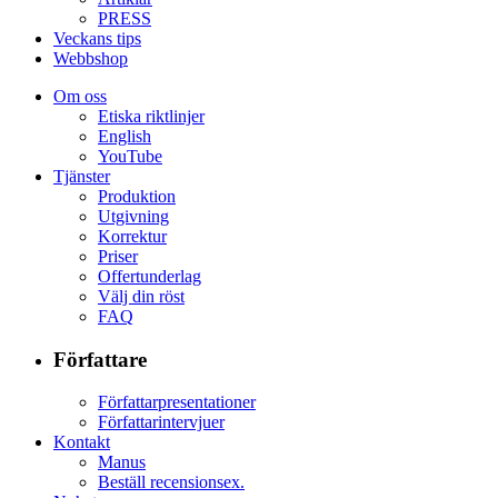
PRESS
Veckans tips
Webbshop
Om oss
Etiska riktlinjer
English
YouTube
Tjänster
Produktion
Utgivning
Korrektur
Priser
Offertunderlag
Välj din röst
FAQ
Författare
Författarpresentationer
Författarintervjuer
Kontakt
Manus
Beställ recensionsex.