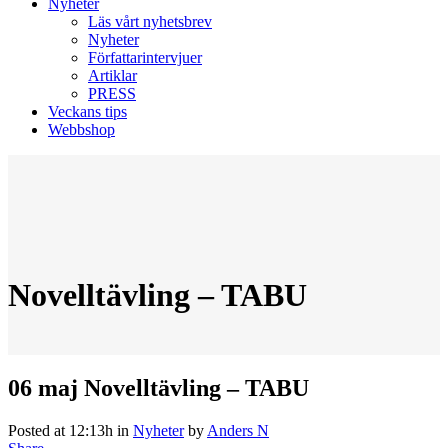
Nyheter
Läs vårt nyhetsbrev
Nyheter
Författarintervjuer
Artiklar
PRESS
Veckans tips
Webbshop
Novelltävling – TABU
06 maj
Novelltävling – TABU
Posted at 12:13h
in
Nyheter
by
Anders N