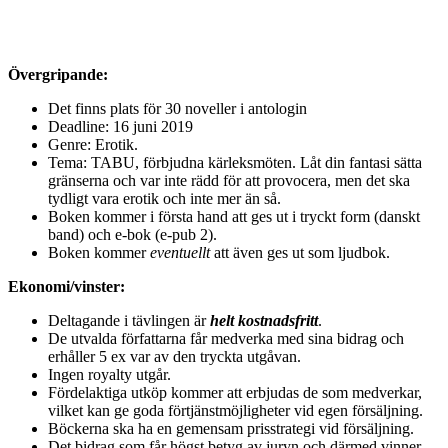
Övergripande:
Det finns plats för 30 noveller i antologin
Deadline: 16 juni 2019
Genre: Erotik.
Tema: TABU, förbjudna kärleksmöten. Låt din fantasi sätta
gränserna och var inte rädd för att provocera, men det ska
tydligt vara erotik och inte mer än så.
Boken kommer i första hand att ges ut i tryckt form (danskt
band) och e-bok (e-pub 2).
Boken kommer
eventuellt
att även ges ut som ljudbok.
Ekonomi/vinster:
Deltagande i tävlingen är
helt kostnadsfritt
.
De utvalda författarna får medverka med sina bidrag och
erhåller 5 ex var av den tryckta utgåvan.
Ingen royalty utgår.
Fördelaktiga utköp kommer att erbjudas de som medverkar,
vilket kan ge goda förtjänstmöjligheter vid egen försäljning.
Böckerna ska ha en gemensam prisstrategi vid försäljning.
Det bidrag som får högst betyg av juryn och därmed vinner