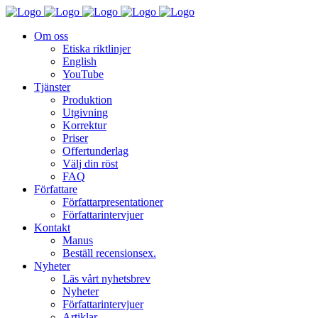
Om oss
Etiska riktlinjer
English
YouTube
Tjänster
Produktion
Utgivning
Korrektur
Priser
Offertunderlag
Välj din röst
FAQ
Författare
Författarpresentationer
Författarintervjuer
Kontakt
Manus
Beställ recensionsex.
Nyheter
Läs vårt nyhetsbrev
Nyheter
Författarintervjuer
Artiklar