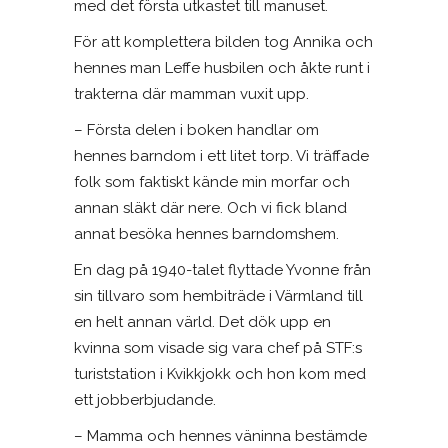
med det första utkastet till manuset.
För att komplettera bilden tog Annika och
hennes man Leffe husbilen och åkte runt i
trakterna där mamman vuxit upp.
– Första delen i boken handlar om
hennes barndom i ett litet torp. Vi träffade
folk som faktiskt kände min morfar och
annan släkt där nere. Och vi fick bland
annat besöka hennes barndomshem.
En dag på 1940-talet flyttade Yvonne från
sin tillvaro som hembiträde i Värmland till
en helt annan värld. Det dök upp en
kvinna som visade sig vara chef på STF:s
turiststation i Kvikkjokk och hon kom med
ett jobberbjudande.
– Mamma och hennes väninna bestämde