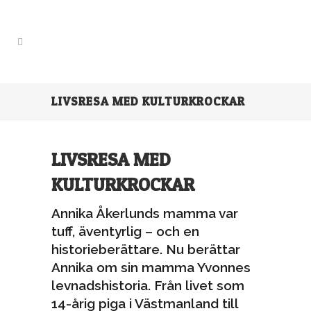
LIVSRESA MED KULTURKROCKAR
LIVSRESA MED
KULTURKROCKAR
Annika Åkerlunds mamma var
tuff, äventyrlig – och en
historieberättare. Nu berättar
Annika om sin mamma Yvonnes
levnadshistoria. Från livet som
14-årig piga i Västmanland till