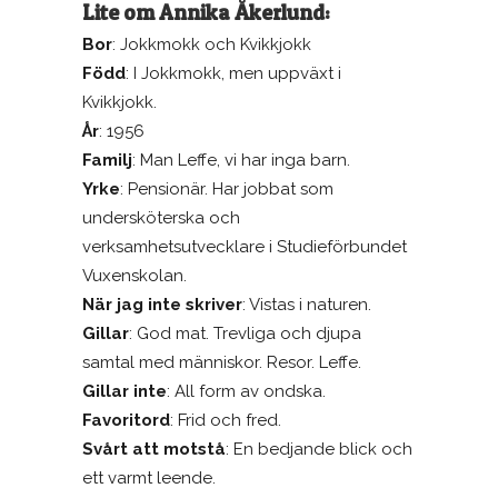
Lite om Annika Åkerlund:
Bor
: Jokkmokk och Kvikkjokk
Född
: I Jokkmokk, men uppväxt i
Kvikkjokk.
År
: 1956
Familj
: Man Leffe, vi har inga barn.
Yrke
: Pensionär. Har jobbat som
undersköterska och
verksamhetsutvecklare i Studieförbundet
Vuxenskolan.
När jag inte skriver
: Vistas i naturen.
Gillar
: God mat. Trevliga och djupa
samtal med människor. Resor. Leffe.
Gillar inte
: All form av ondska.
Favoritord
: Frid och fred.
Svårt att motstå
: En bedjande blick och
ett varmt leende.