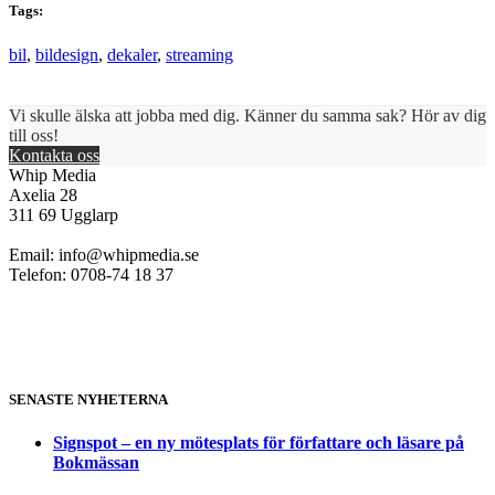
Tags:
bil
,
bildesign
,
dekaler
,
streaming
Vi skulle älska att jobba med dig. Känner du samma sak? Hör av dig
till oss!
Kontakta oss
Whip Media
Axelia 28
311 69 Ugglarp
Email:
info@whipmedia.se
Telefon: 0708-74 18 37
SENASTE NYHETERNA
Signspot – en ny mötesplats för författare och läsare på
Bokmässan