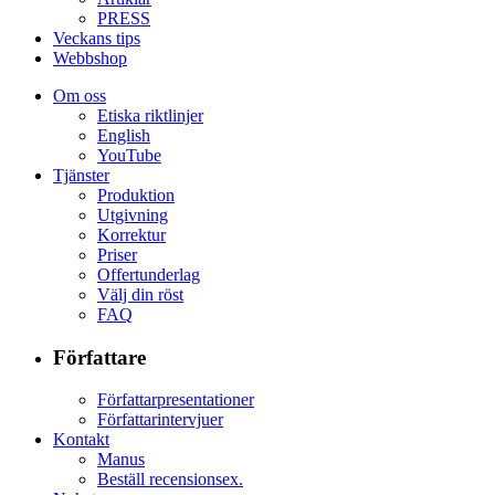
PRESS
Veckans tips
Webbshop
Om oss
Etiska riktlinjer
English
YouTube
Tjänster
Produktion
Utgivning
Korrektur
Priser
Offertunderlag
Välj din röst
FAQ
Författare
Författarpresentationer
Författarintervjuer
Kontakt
Manus
Beställ recensionsex.