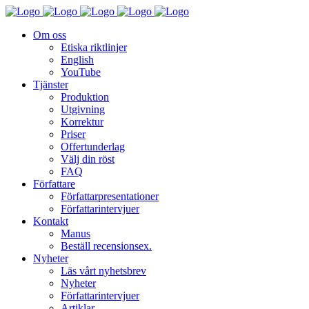
Om oss
Etiska riktlinjer
English
YouTube
Tjänster
Produktion
Utgivning
Korrektur
Priser
Offertunderlag
Välj din röst
FAQ
Författare
Författarpresentationer
Författarintervjuer
Kontakt
Manus
Beställ recensionsex.
Nyheter
Läs vårt nyhetsbrev
Nyheter
Författarintervjuer
Artiklar