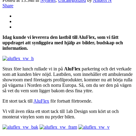
Posted at 13:34h
in
Nyheter
,
Uncategorized
by
Anders N
Share
Idag kunde vi leverera den lastbil till AluFlex
, som vi fått
uppdraget att synliggöra med hjälp av bilder, budskap och
information.
Strax före lunch rullade vi in på
AluFlex
parkering och det verkade
som att kunden blev nöjd. Lastbilen, som innehåller ett ambulerande
showroom med företagets profilprodukter, kommer nu att börja rulla
på vägarna i Norden och norra Europa. Så, om du ser den på vägen
så vet du vem som ligger bakom dess fina yttre.
Ett stort tack till
AluFlex
för fortsatt förtroende.
Vi vill även rikta ett stort tack till 1ab Design som kört ut och
monterat vinylen som nu pryder bilen.