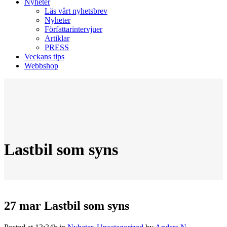
Nyheter
Läs vårt nyhetsbrev
Nyheter
Författarintervjuer
Artiklar
PRESS
Veckans tips
Webbshop
Lastbil som syns
27 mar
Lastbil som syns