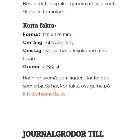
Beställ ditt bokpaket genom att fylla i och
skicka in formuläret.
Korta fakta:
Format
: 120 x 120 mm
Omfång
: 64 sidor,
f
ä
r
g
Omslag
: Danskt band (mjukband med
flikar)
Grodor
: > 299 st.
Har ni önskemål som ligger utanför vad
som erbjuds här, kontakta oss gärna på
info@whipmedia.se
JOURNALGRODOR TILL