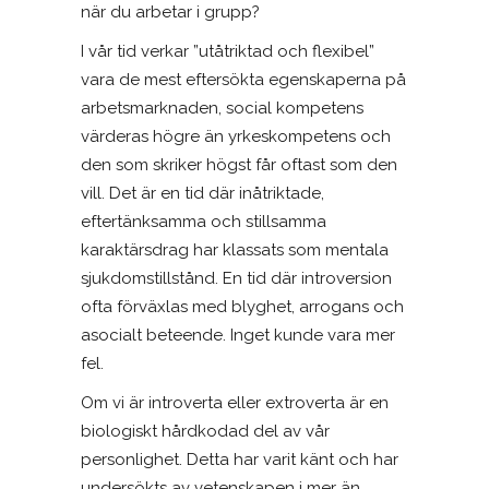
när du arbetar i grupp?
I vår tid verkar ”utåtriktad och flexibel”
vara de mest eftersökta egenskaperna på
arbetsmarknaden, social kompetens
värderas högre än yrkeskompetens och
den som skriker högst får oftast som den
vill. Det är en tid där inåtriktade,
eftertänksamma och stillsamma
karaktärsdrag har klassats som mentala
sjukdomstillstånd. En tid där introversion
ofta förväxlas med blyghet, arrogans och
asocialt beteende. Inget kunde vara mer
fel.
Om vi är introverta eller extroverta är en
biologiskt hårdkodad del av vår
personlighet. Detta har varit känt och har
undersökts av vetenskapen i mer än