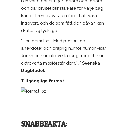
I en värld där allt går fortare och fortare
och där bruset blir starkare för varje dag
kan det rentav vara en fördel att vara
introvert, och de som fått den gåvan kan
skatta sig lyckliga.
”… en befrielse … Med personliga
anekdoter och dråplig humor humor visar
Jonkman hur introverta fungerar och hur
extroverta missförstår dem.” /
Svenska
Dagbladet
Tillgängliga format:
SNABBFAKTA: