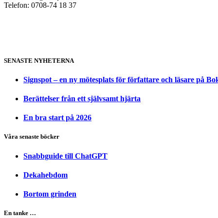
Telefon: 0708-74 18 37
SENASTE NYHETERNA
Signspot – en ny mötesplats för författare och läsare på B
Berättelser från ett självsamt hjärta
En bra start på 2026
Våra senaste böcker
Snabbguide till ChatGPT
Dekahebdom
Bortom grinden
En tanke …