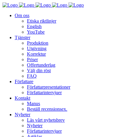
Om oss
Etiska riktlinjer
English
YouTube
Tjänster
Produktion
Utgivning
Korrektur
Priser
Offertunderlag
Välj din röst
FAQ
Författare
Författarpresentationer
Författarintervjuer
Kontakt
Manus
Beställ recensionsex.
Nyheter
Läs vårt nyhetsbrev
Nyheter
Författarintervjuer
Artiklar