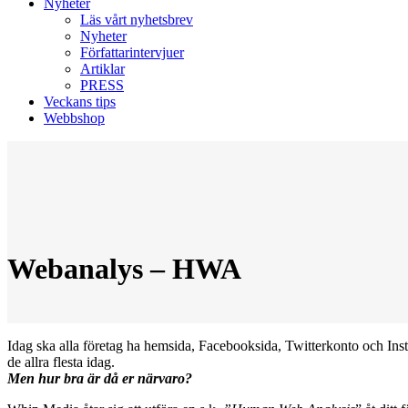
Nyheter
Läs vårt nyhetsbrev
Nyheter
Författarintervjuer
Artiklar
PRESS
Veckans tips
Webbshop
Webanalys – HWA
Idag ska alla företag ha hemsida, Facebooksida, Twitterkonto och Instag
de allra flesta idag.
Men hur bra är då er närvaro?