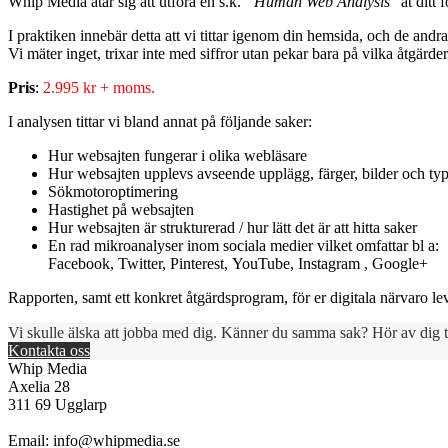
Whip Media åtar sig att utföra en s.k.
”Human Web Analysis
” åt ditt 
I praktiken innebär detta att vi tittar igenom din hemsida, och de andr
Vi mäter inget, trixar inte med siffror utan pekar bara på vilka åtgärder
Pris
:
2.995 kr + moms.
I analysen tittar vi bland annat på följande saker:
Hur websajten fungerar i olika webläsare
Hur websajten upplevs avseende upplägg, färger, bilder och ty
Sökmotoroptimering
Hastighet på websajten
Hur websajten är strukturerad / hur lätt det är att hitta saker
En rad mikroanalyser inom sociala medier vilket omfattar bl a:
Facebook, Twitter, Pinterest, YouTube, Instagram , Google+
Rapporten, samt ett konkret åtgärdsprogram, för er digitala närvaro lev
Vi skulle älska att jobba med dig. Känner du samma sak? Hör av dig ti
Kontakta oss
Whip Media
Axelia 28
311 69 Ugglarp
Email:
info@whipmedia.se