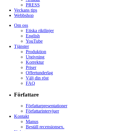
PRESS
Veckans tips
Webbshop
Om oss
Etiska riktlinjer
English
YouTube
Tjänster
Produktion
Utgivning
Korrektur
Priser
Offertunderlag
Välj din röst
FAQ
Författare
Författarpresentationer
Författarintervjuer
Kontakt
Manus
Beställ recensionsex.