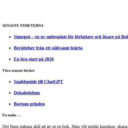
SENASTE NYHETERNA
Signspot – en ny mötesplats för författare och läsare på B
Berättelser från ett självsamt hjärta
En bra start på 2026
Våra senaste böcker
Snabbguide till ChatGPT
Dekahebdom
Bortom grinden
En tanke …
Det finns många skäl att ge ut en bok. Man vill sprida kunskap, skapa 