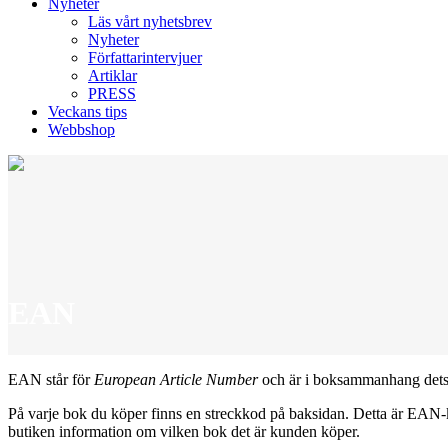
Nyheter
Läs vårt nyhetsbrev
Nyheter
Författarintervjuer
Artiklar
PRESS
Veckans tips
Webbshop
EAN
Home
>
FAQ
>
EAN
EAN står för
European Article Number
och är i boksammanhang de
På varje bok du köper finns en streckkod på baksidan. Detta är EAN-k
butiken information om vilken bok det är kunden köper.