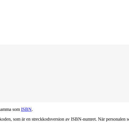
tsamma som
ISBN
.
oden, som är en streckkodsversion av ISBN-numret. När personalen scan