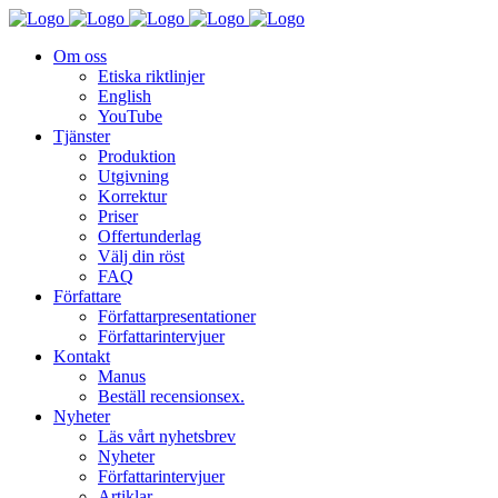
Om oss
Etiska riktlinjer
English
YouTube
Tjänster
Produktion
Utgivning
Korrektur
Priser
Offertunderlag
Välj din röst
FAQ
Författare
Författarpresentationer
Författarintervjuer
Kontakt
Manus
Beställ recensionsex.
Nyheter
Läs vårt nyhetsbrev
Nyheter
Författarintervjuer
Artiklar