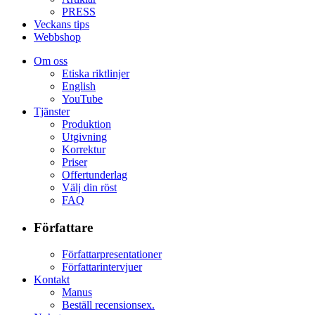
PRESS
Veckans tips
Webbshop
Om oss
Etiska riktlinjer
English
YouTube
Tjänster
Produktion
Utgivning
Korrektur
Priser
Offertunderlag
Välj din röst
FAQ
Författare
Författarpresentationer
Författarintervjuer
Kontakt
Manus
Beställ recensionsex.