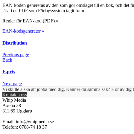
EAN-koden genereras av den som gör omslaget till en bok, och det fin
läsa i en PDF som Förlagssystem tagit fram.
Regler för EAN-kod (PDF) »
EAN-kodsgenerator »
Distribution
Previous page
Back
F-pris
Next page
Vi skulle älska att jobba med dig. Känner du samma sak? Hör av dig ti
Kontakta oss
Whip Media
Axelia 28
311 69 Ugglarp
Email:
info@whipmedia.se
Telefon: 0708-74 18 37