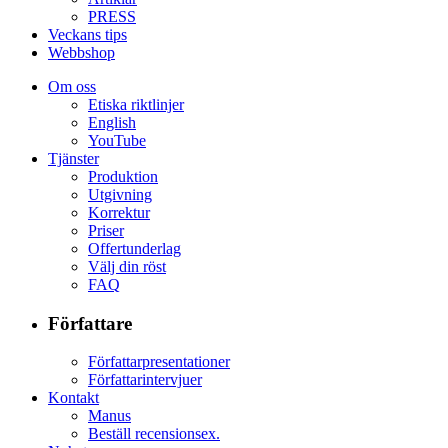
PRESS
Veckans tips
Webbshop
Om oss
Etiska riktlinjer
English
YouTube
Tjänster
Produktion
Utgivning
Korrektur
Priser
Offertunderlag
Välj din röst
FAQ
Författare
Författarpresentationer
Författarintervjuer
Kontakt
Manus
Beställ recensionsex.