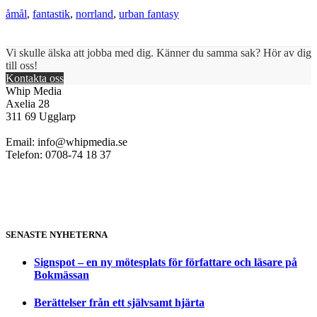
åmål
,
fantastik
,
norrland
,
urban fantasy
Vi skulle älska att jobba med dig. Känner du samma sak? Hör av dig
till oss!
Kontakta oss
Whip Media
Axelia 28
311 69 Ugglarp
Email:
info@whipmedia.se
Telefon: 0708-74 18 37
SENASTE NYHETERNA
Signspot – en ny mötesplats för författare och läsare på
Bokmässan
Berättelser från ett självsamt hjärta