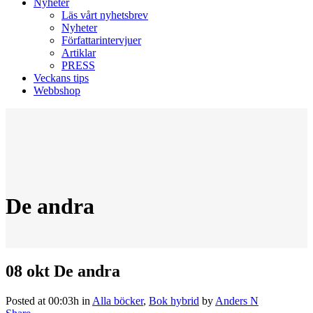
Nyheter
Läs vårt nyhetsbrev
Nyheter
Författarintervjuer
Artiklar
PRESS
Veckans tips
Webbshop
De andra
08 okt
De andra
Posted at 00:03h
in
Alla böcker
,
Bok hybrid
by
Anders N