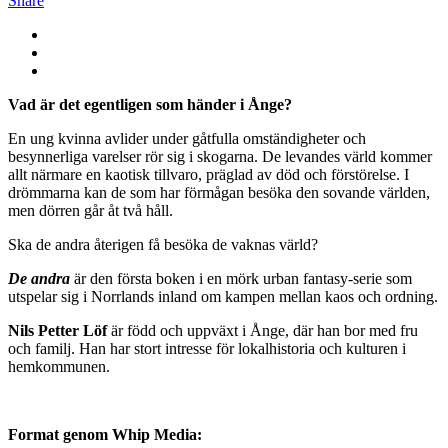
Share
Vad är det egentligen som händer i Ånge?
En ung kvinna avlider under gåtfulla omständigheter och
besynnerliga varelser rör sig i skogarna. De levandes värld kommer
allt närmare en kaotisk tillvaro, präglad av död och förstörelse. I
drömmarna kan de som har förmågan besöka den sovande världen,
men dörren går åt två håll.
Ska de andra återigen få besöka de vaknas värld?
De andra
är den första boken i en mörk urban fantasy-serie som
utspelar sig i Norrlands inland om kampen mellan kaos och ordning.
Nils Petter Löf
är född och uppväxt i Ånge, där han bor med fru
och familj. Han har stort intresse för lokalhistoria och kulturen i
hemkommunen.
.
Format genom Whip Media: