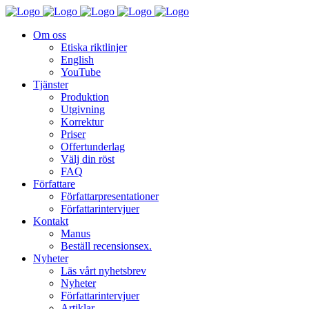
Om oss
Etiska riktlinjer
English
YouTube
Tjänster
Produktion
Utgivning
Korrektur
Priser
Offertunderlag
Välj din röst
FAQ
Författare
Författarpresentationer
Författarintervjuer
Kontakt
Manus
Beställ recensionsex.
Nyheter
Läs vårt nyhetsbrev
Nyheter
Författarintervjuer
Artiklar