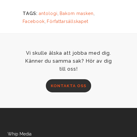
TAGS:
antologi
,
Bakom masken
,
Facebook
,
Författarsällskapet
Vi skulle älska att jobba med dig.
Känner du samma sak? Hör av dig
till oss!
KONTAKTA OSS
Whip Media