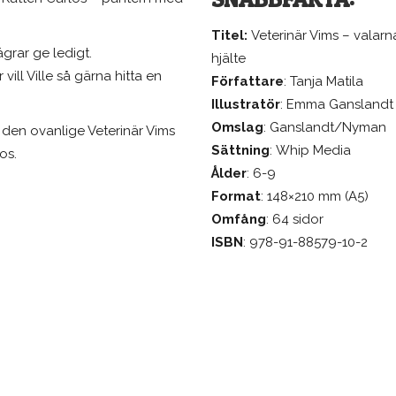
Titel:
Veterinär Vims – valarn
grar ge ledigt.
hjälte
vill Ville så gärna hitta en
Författare
: Tanja Matila
Illustratör
: Emma Ganslandt
Omslag
: Ganslandt/Nyman
m den ovanlige Veterinär Vims
Sättning
: Whip Media
os.
Ålder
: 6-9
NASTE NYHETERNA
VÅRA SENASTE BÖCKER
Format
: 148×210 mm (A5)
nspot – en ny
Snabbguide till ChatG
Omfång
: 64 sidor
esplats för författare
ISBN
: 978-91-88579-10-2
Dekahebdom
 läsare på Bokmässan
Bortom grinden
ättelser från ett
lvsamt hjärta
bra start på 2026