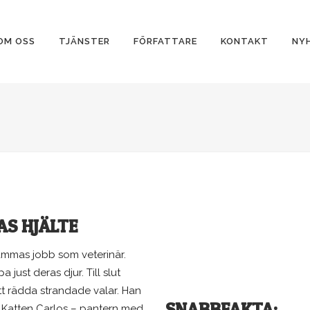
OM OSS
TJÄNSTER
FÖRFATTARE
KONTAKT
NY
AS HJÄLTE
 mammas jobb som veterinär.
 just deras djur. Till slut
att rädda strandade valar. Han
SNABBFAKTA:
rt Katten Carlos – pantern med