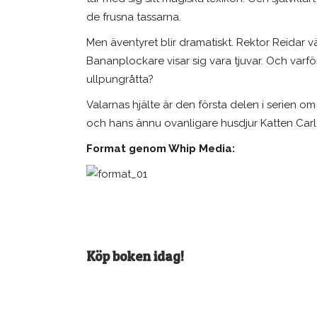
de frusna tassarna.
Men äventyret blir dramatiskt. Rektor Reidar vä
Bananplockare visar sig vara tjuvar. Och varför 
ullpungråtta?
Valarnas hjälte är den första delen i serien o
och hans ännu ovanligare husdjur Katten Carl
SE
Whip Media
Format genom Whip Media:
Axelia 28
Sig
311 69 Ugglarp
möt
och
Email:
info@whipmedia.se
Ber
Telefon: 0708-74 18 37
Köp boken idag!
sjä
En 