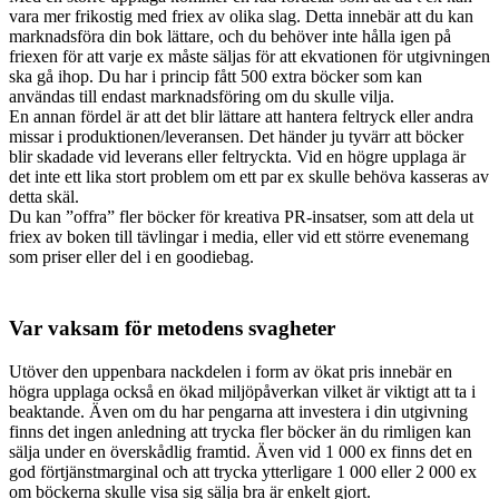
vara mer frikostig med friex av olika slag. Detta innebär att du kan
marknadsföra din bok lättare, och du behöver inte hålla igen på
friexen för att varje ex måste säljas för att ekvationen för utgivningen
ska gå ihop. Du har i princip fått 500 extra böcker som kan
användas till endast marknadsföring om du skulle vilja.
En annan fördel är att det blir lättare att hantera feltryck eller andra
missar i produktionen/leveransen. Det händer ju tyvärr att böcker
blir skadade vid leverans eller feltryckta. Vid en högre upplaga är
det inte ett lika stort problem om ett par ex skulle behöva kasseras av
detta skäl.
Du kan ”offra” fler böcker för kreativa PR-insatser, som att dela ut
friex av boken till tävlingar i media, eller vid ett större evenemang
som priser eller del i en goodiebag.
Var vaksam för metodens svagheter
Utöver den uppenbara nackdelen i form av ökat pris innebär en
högra upplaga också en ökad miljöpåverkan vilket är viktigt att ta i
beaktande. Även om du har pengarna att investera i din utgivning
finns det ingen anledning att trycka fler böcker än du rimligen kan
sälja under en överskådlig framtid. Även vid 1 000 ex finns det en
god förtjänstmarginal och att trycka ytterligare 1 000 eller 2 000 ex
om böckerna skulle visa sig sälja bra är enkelt gjort.