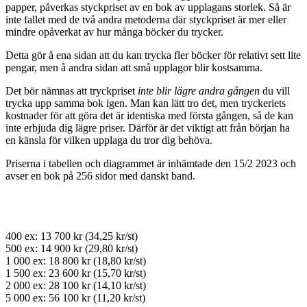
papper, påverkas styckpriset av en bok av upplagans storlek. Så är
inte fallet med de två andra metoderna där styckpriset är mer eller
mindre opåverkat av hur många böcker du trycker.
Detta gör å ena sidan att du kan trycka fler böcker för relativt sett lite
pengar, men å andra sidan att små upplagor blir kostsamma.
Det bör nämnas att tryckpriset
inte blir lägre andra gången
du vill
trycka upp samma bok igen. Man kan lätt tro det, men tryckeriets
kostnader för att göra det är identiska med första gången, så de kan
inte erbjuda dig lägre priser. Därför är det viktigt att från början ha
en känsla för vilken upplaga du tror dig behöva.
Priserna i tabellen och diagrammet är inhämtade den 15/2 2023 och
avser en bok på 256 sidor med danskt band.
400 ex: 13 700 kr (34,25 kr/st)
500 ex: 14 900 kr (29,80 kr/st)
1 000 ex: 18 800 kr (18,80 kr/st)
1 500 ex: 23 600 kr (15,70 kr/st)
2 000 ex: 28 100 kr (14,10 kr/st)
5 000 ex: 56 100 kr (11,20 kr/st)