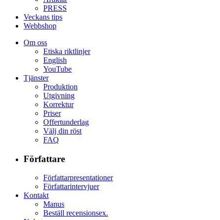
PRESS
Veckans tips
Webbshop
Om oss
Etiska riktlinjer
English
YouTube
Tjänster
Produktion
Utgivning
Korrektur
Priser
Offertunderlag
Välj din röst
FAQ
Författare
Författarpresentationer
Författarintervjuer
Kontakt
Manus
Beställ recensionsex.