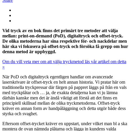
Share
Vid tryck av en bok finns det primärt tre metoder att välja
mellan: print-on-demand (PoD), digitaltryck och offset-tryck.
De olika metoderna har sina respektive för- och nackdelar men
här ska vi fokusera på offset-tryck och försöka få grepp om hur
denna metod är uppbyggd.
Om du vill veta mer om att välja tryckmetod läs vår artikel om detta
»
När PoD och digitaltryck egentligen handlar om avancerade
laserskrivare är offset-tryck en helt annan historia. Vi pratar här om
traditionella tryckpressar där färgen på pappret läggs på från en vals
med tryckplåtar och … ja, de exakta detaljerna kan vi ju lämna
därhän kanske men det är ändå viktigt att förstå att det finns en
principiell skillnad mellan de olika tryckmetoderna. Offset-tryck
kräver en annan form av handpåläggning och detta utgör både dess
styrka och svaghet.
Eftersom offset-trycket kräver en uppstart, under vilket man bl a ska
montera de ovan nämnda plåtarna och lägga in kundens valda