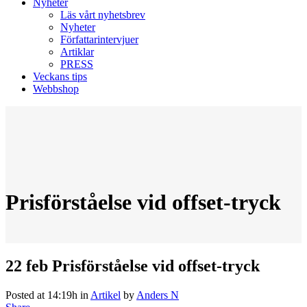
Nyheter
Läs vårt nyhetsbrev
Nyheter
Författarintervjuer
Artiklar
PRESS
Veckans tips
Webbshop
Prisförståelse vid offset-tryck
22 feb
Prisförståelse vid offset-tryck
Posted at 14:19h
in
Artikel
by
Anders N