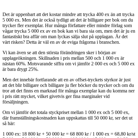
Det är uppenbart att det kostar mindre att trycka 400 ex än att trycka
5 000 ex. Men det är också tydligt att det är billigare per bok om du
trycker fler exemplar. Hur många författare eller mindre förlag som
vågar trycka 5 000 ex av en bok kan vi bara sia om, men det är ju en
fantastiskt bra affär om man lyckas sälja slut på upplagan. Är det
värt risken? Detta är väl en av de eviga frågorna i branschen.
Vi kan även se att den största förändringen sker i början av
upplageökningen. Skillnaden i pris mellan 500 och 1 000 ex är
nästan 60%. Motsvarande siffra om vi jämför 2 000 ex och 5 000 ex
är bara drygt 25%.
Men det innebär fortfarande att en av offset-tryckets styrkor är just
att det blir billigare och billigare ju fler böcker du trycker och om du
tror att det finns en marknad för många exemplar kan du komma ner
i pris rätt mycket, vilket givetvis ger fina marginaler vid
försäljningen.
Om vi jämför det totala styckpriset mellan 1 000 ex och 5 000 ex,
där framställningskostnaden kan uppskattas till 50 000 kr, ser det ut
så här:
1 000 ex: 18 800 kr + 50 000 kr = 68 800 kr / 1 000 ex = 68,80 kr/st