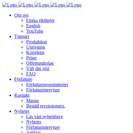
Om oss
Etiska riktlinjer
English
YouTube
Tjänster
Produktion
Utgivning
Korrektur
Priser
Offertunderlag
Välj din röst
FAQ
Författare
Författarpresentationer
Författarintervjuer
Kontakt
Manus
Beställ recensionsex.
Nyheter
Läs vårt nyhetsbrev
Nyheter
Författarintervjuer
Artiklar