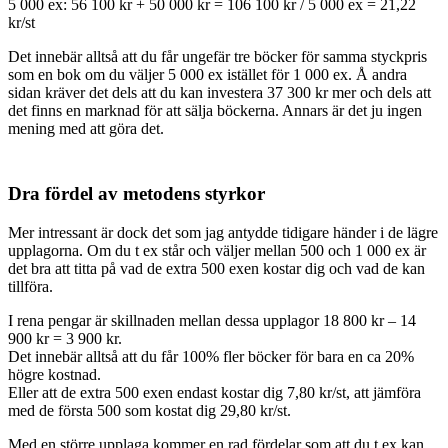
5 000 ex: 56 100 kr + 50 000 kr = 106 100 kr / 5 000 ex = 21,22
kr/st
Det innebär alltså att du får ungefär tre böcker för samma styckpris
som en bok om du väljer 5 000 ex istället för 1 000 ex. Å andra
sidan kräver det dels att du kan investera 37 300 kr mer och dels att
det finns en marknad för att sälja böckerna. Annars är det ju ingen
mening med att göra det.
Dra fördel av metodens styrkor
Mer intressant är dock det som jag antydde tidigare händer i de lägre
upplagorna. Om du t ex står och väljer mellan 500 och 1 000 ex är
det bra att titta på vad de extra 500 exen kostar dig och vad de kan
tillföra.
I rena pengar är skillnaden mellan dessa upplagor 18 800 kr – 14
900 kr = 3 900 kr.
Det innebär alltså att du får 100% fler böcker för bara en ca 20%
högre kostnad.
Eller att de extra 500 exen endast kostar dig 7,80 kr/st, att jämföra
med de första 500 som kostat dig 29,80 kr/st.
Med en större upplaga kommer en rad fördelar som att du t ex kan